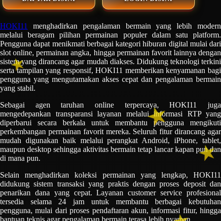
HOKI11
menghadirkan pengalaman bermain yang lebih modern
melalui beragam pilihan permainan populer dalam satu platform.
Pengguna dapat menikmati berbagai kategori hiburan digital mulai dari
slot online, permainan angka, hingga permainan favorit lainnya dengan
sistem yang dirancang agar mudah diakses. Didukung teknologi terkini
serta tampilan yang responsif, HOKI11 memberikan kenyamanan bagi
pengguna yang mengutamakan akses cepat dan pengalaman bermain
yang stabil.
Sebagai agen taruhan online terpercaya, HOKI11 juga
mengedepankan transparansi layanan melalui informasi RTP yang
diperbarui secara berkala untuk membantu pengguna mengikuti
perkembangan permainan favorit mereka. Seluruh fitur dirancang agar
mudah digunakan baik melalui perangkat Android, iPhone, tablet,
maupun desktop sehingga aktivitas bermain tetap lancar kapan pun dan
di mana pun.
Selain menghadirkan koleksi permainan yang lengkap, HOKI11
didukung sistem transaksi yang praktis dengan proses deposit dan
penarikan dana yang cepat. Layanan customer service profesional
tersedia selama 24 jam untuk membantu berbagai kebutuhan
pengguna, mulai dari proses pendaftaran akun, informasi fitur, hingga
bantuan teknis agar pengalaman bermain terasa lebih nyaman.