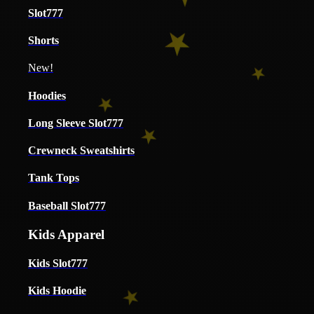
Slot777
Shorts
New!
Hoodies
Long Sleeve Slot777
Crewneck Sweatshirts
Tank Tops
Baseball Slot777
Kids Apparel
Kids Slot777
Kids Hoodie