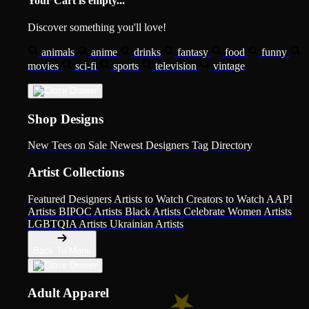
Your Cart is empty...
Discover something you'll love!
animals
anime
drinks
fantasy
food
funny
movies
sci-fi
sports
television
vintage
Shop Designs
New Tees on Sale
Newest Designers
Tag Directory
Artist Collections
Featured Designers
Artists to Watch
Creators to Watch
AAPI
Artists
BIPOC Artists
Black Artists
Celebrate Women Artists
LGBTQIA Artists
Ukrainian Artists
Back To Menu
Adult Apparel