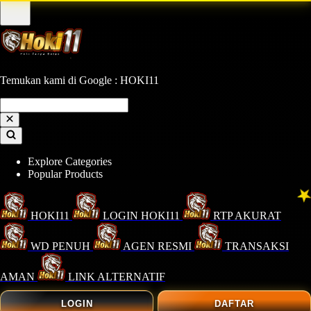
Temukan kami di Google : HOKI11
Explore Categories
Popular Products
HOKI11
LOGIN HOKI11
RTP AKURAT
WD PENUH
AGEN RESMI
TRANSAKSI
AMAN
LINK ALTERNATIF
LOGIN
DAFTAR