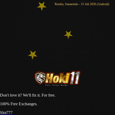
Rendra, Samarinda – 31 Juli 2026 (Android)
Don't love it? We'll fix it. For free.
100% Free Exchanges.
Slot777