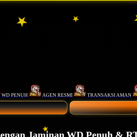
WD PENUH
AGEN RESMI
TRANSAKSI AMAN
dengan Jaminan WD Penuh & R