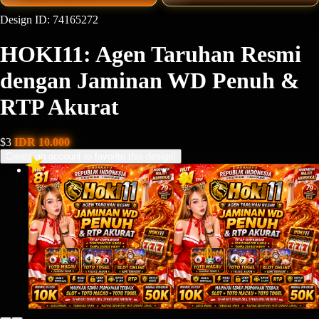
Design ID: 74165272
HOKI11: Agen Taruhan Resmi
dengan Jaminan WD Penuh &
RTP Akurat
$3
IDR 10.000
Create an account to favorite this design!