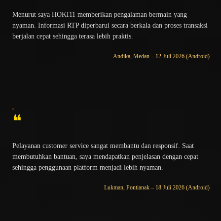
Menurut saya HOKI11 memberikan pengalaman bermain yang
nyaman. Informasi RTP diperbarui secara berkala dan proses transaksi
berjalan cepat sehingga terasa lebih praktis.
Andika, Medan – 12 Juli 2026 (Android)
❝
Pelayanan customer service sangat membantu dan responsif. Saat
membutuhkan bantuan, saya mendapatkan penjelasan dengan cepat
sehingga penggunaan platform menjadi lebih nyaman.
Lukman, Pontianak – 18 Juli 2026 (Android)