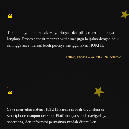
❝
Tampilannya modern, aksesnya ringan, dan pilihan permainannya
lengkap. Proses deposit maupun withdraw juga berjalan dengan baik
sehingga saya merasa lebih percaya menggunakan HOKI11.
Fauzan, Padang – 24 Juli 2026 (Android)
❝
Saya menyukai sistem HOKI11 karena mudah digunakan di
smartphone maupun desktop. Platformnya stabil, navigasinya
sederhana, dan informasi permainan mudah ditemukan.