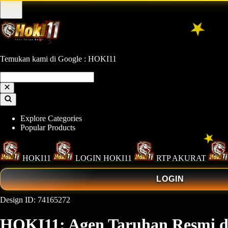
Temukan kami di Google : HOKI11
Explore Categories
Popular Products
HOKI11
LOGIN HOKI11
RTP AKURAT
LOGIN
Design ID: 74165272
HOKI11: Agen Taruhan Resmi 