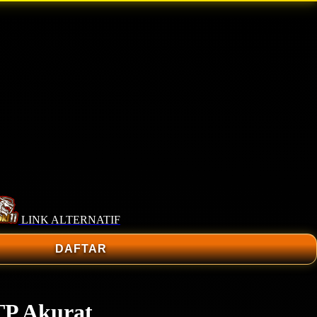
LINK ALTERNATIF
DAFTAR
TP Akurat