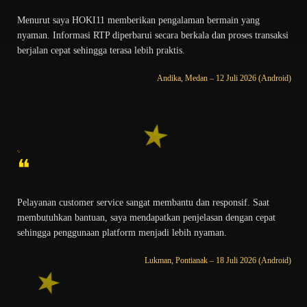
Menurut saya HOKI11 memberikan pengalaman bermain yang
nyaman. Informasi RTP diperbarui secara berkala dan proses transaksi
berjalan cepat sehingga terasa lebih praktis.
Andika, Medan – 12 Juli 2026 (Android)
❝
Pelayanan customer service sangat membantu dan responsif. Saat
membutuhkan bantuan, saya mendapatkan penjelasan dengan cepat
sehingga penggunaan platform menjadi lebih nyaman.
Lukman, Pontianak – 18 Juli 2026 (Android)