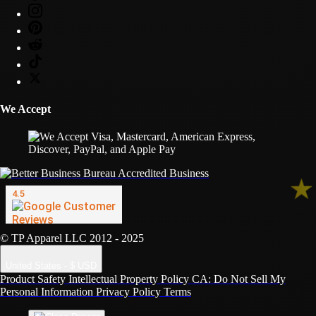
We Accept
© TP Apparel LLC 2012 - 2025
United States - $ USD
Product Safety
Intellectual Property Policy
CA: Do Not Sell My
Personal Information
Privacy Policy
Terms