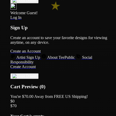
Welcome Guest!
Log In
Sign Up
Create an account to save your favorite designs for viewing
anytime, on any device.
Create an Account
Artist Sign Up
About TeePublic
Social
Responsibility
Create Account
Cart Preview (0)
You're
$70.00
Away from
FREE US Shipping!
$0
$70