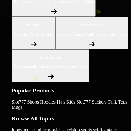
Discover a classic design or new favorite artist
Apparel
Accessories
Shop for Adults & Kids
Express yourself with stickers and more
Home Goods
Decorate with pillows, tapestries, and more
Popular Products
Slot777
Shorts
Hoodies
Hats
Kids Slot777
Stickers
Tank Tops
Mugs
Browse All Topics
funny
music
anime
movies
television
sports
sci-fi
vintage