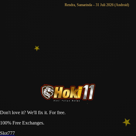
Rendra, Samarinda – 31 Juli 2026 (Android)
Don't love it? We'll fix it. For free.
100% Free Exchanges.
Slot777