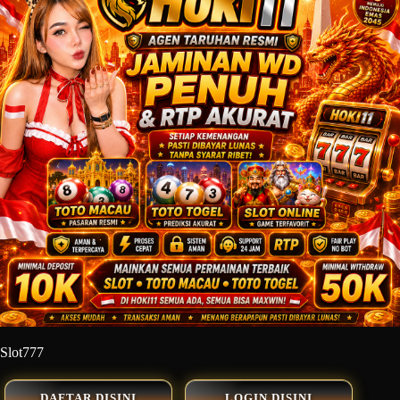
Slot777
DAFTAR DISINI
LOGIN DISINI