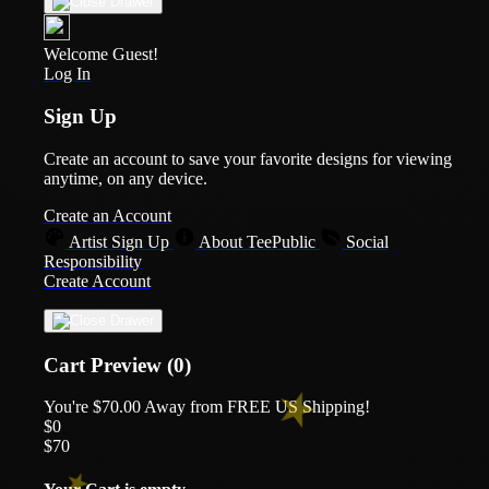
Welcome Guest!
Log In
Sign Up
Create an account to save your favorite designs for viewing
anytime, on any device.
Create an Account
Artist Sign Up
About TeePublic
Social
Responsibility
Create Account
Cart Preview (0)
You're
$70.00
Away from
FREE US Shipping!
$0
$70