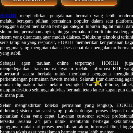
HOKI11
menghadirkan pengalaman bermain yang lebih modern
melalui beragam pilihan permainan populer dalam satu platform.
Pengguna dapat menikmati berbagai kategori hiburan digital mulai dari
slot online, permainan angka, hingga permainan favorit lainnya dengan
sistem yang dirancang agar mudah diakses. Didukung teknologi terkini
serta tampilan yang responsif, HOKI11 memberikan kenyamanan bagi
pengguna yang mengutamakan akses cepat dan pengalaman bermain
yang stabil.
Sebagai agen taruhan online terpercaya, HOKI11 juga
mengedepankan transparansi layanan melalui informasi RTP yang
diperbarui secara berkala untuk membantu pengguna mengikuti
perkembangan permainan favorit mereka. Seluruh fitur dirancang agar
mudah digunakan baik melalui perangkat Android, iPhone, tablet,
maupun desktop sehingga aktivitas bermain tetap lancar kapan pun dan
di mana pun.
Selain menghadirkan koleksi permainan yang lengkap, HOKI11
didukung sistem transaksi yang praktis dengan proses deposit dan
penarikan dana yang cepat. Layanan customer service profesional
tersedia selama 24 jam untuk membantu berbagai kebutuhan
pengguna, mulai dari proses pendaftaran akun, informasi fitur, hingga
bantuan teknis agar pengalaman bermain terasa lebih nyaman.