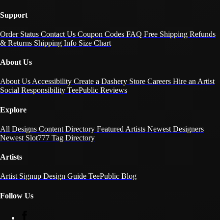
Support
Order Status
Contact Us
Coupon Codes
FAQ
Free Shipping
Refunds
& Returns
Shipping Info
Size Chart
About Us
About Us
Accessibility
Create a Dashery Store
Careers
Hire an Artist
Social Responsibility
TeePublic Reviews
Explore
All Designs
Content Directory
Featured Artists
Newest Designers
Newest Slot777
Tag Directory
Artists
Artist Signup
Design Guide
TeePublic Blog
Follow Us