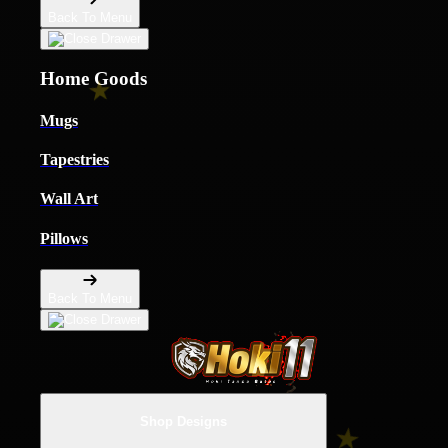
Back To Menu
Home Goods
Mugs
Tapestries
Wall Art
Pillows
Back To Menu
Shop Designs