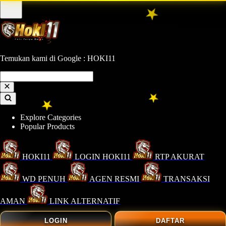
Temukan kami di Google : HOKI11
Explore Categories
Popular Products
HOKI11
LOGIN HOKI11
RTP AKURAT
WD PENUH
AGEN RESMI
TRANSAKSI
AMAN
LINK ALTERNATIF
LOGIN
DAFTAR