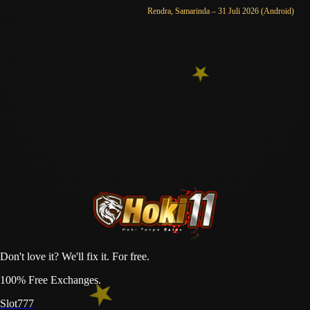
Rendra, Samarinda – 31 Juli 2026 (Android)
Don't love it? We'll fix it. For free.
100% Free Exchanges.
Slot777