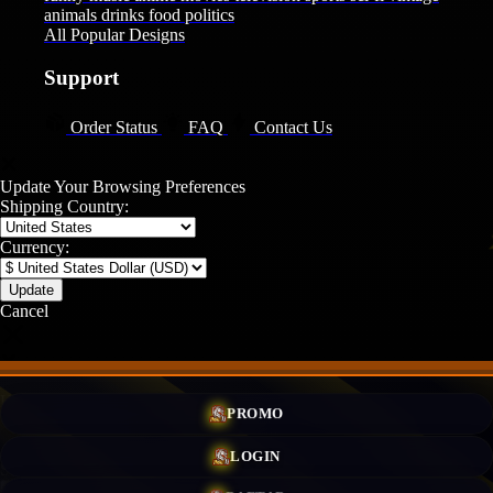
animals
drinks
food
politics
All Popular Designs
Support
Order Status
FAQ
Contact Us
Update Your Browsing Preferences
Shipping Country:
Currency:
Cancel
Katie:
5'10"
160
PROMO
LOGIN
Select your person:
DAFTAR
Male
Female