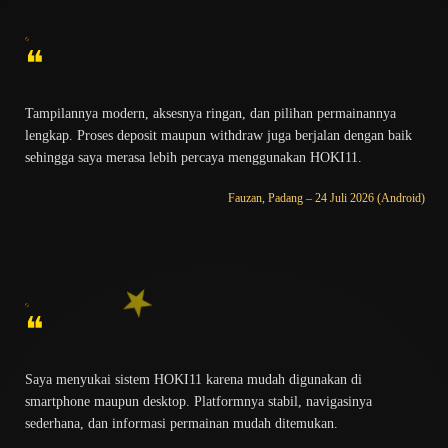
❝
Tampilannya modern, aksesnya ringan, dan pilihan permainannya
lengkap. Proses deposit maupun withdraw juga berjalan dengan baik
sehingga saya merasa lebih percaya menggunakan HOKI11.
Fauzan, Padang – 24 Juli 2026 (Android)
❝
Saya menyukai sistem HOKI11 karena mudah digunakan di
smartphone maupun desktop. Platformnya stabil, navigasinya
sederhana, dan informasi permainan mudah ditemukan.