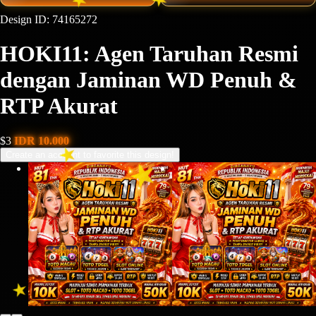
Design ID: 74165272
HOKI11: Agen Taruhan Resmi
dengan Jaminan WD Penuh &
RTP Akurat
$3
IDR 10.000
Create an account to favorite this design!