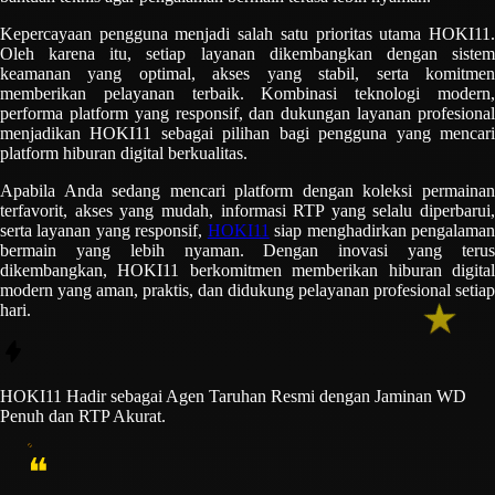
Kepercayaan pengguna menjadi salah satu prioritas utama HOKI11.
Oleh karena itu, setiap layanan dikembangkan dengan sistem
keamanan yang optimal, akses yang stabil, serta komitmen
memberikan pelayanan terbaik. Kombinasi teknologi modern,
performa platform yang responsif, dan dukungan layanan profesional
menjadikan HOKI11 sebagai pilihan bagi pengguna yang mencari
platform hiburan digital berkualitas.
Apabila Anda sedang mencari platform dengan koleksi permainan
terfavorit, akses yang mudah, informasi RTP yang selalu diperbarui,
serta layanan yang responsif,
HOKI11
siap menghadirkan pengalama
bermain yang lebih nyaman. Dengan inovasi yang terus
dikembangkan, HOKI11 berkomitmen memberikan hiburan digital
modern yang aman, praktis, dan didukung pelayanan profesional setiap
hari.
HOKI11 Hadir sebagai Agen Taruhan Resmi dengan Jaminan WD
Penuh dan RTP Akurat.
❝