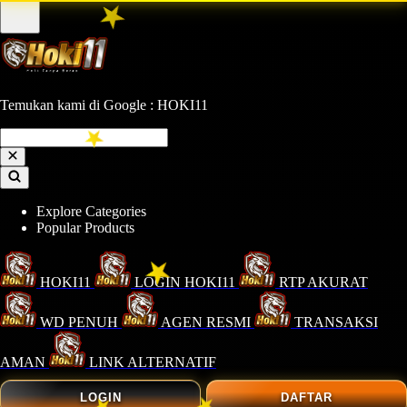
Temukan kami di Google : HOKI11
Explore Categories
Popular Products
HOKI11
LOGIN HOKI11
RTP AKURAT
WD PENUH
AGEN RESMI
TRANSAKSI
AMAN
LINK ALTERNATIF
LOGIN
DAFTAR