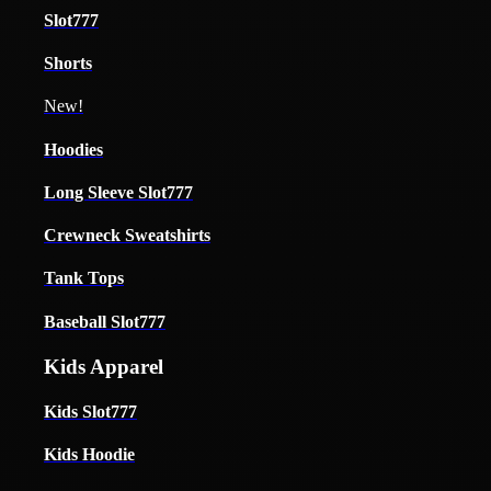
Slot777
Shorts
New!
Hoodies
Long Sleeve Slot777
Crewneck Sweatshirts
Tank Tops
Baseball Slot777
Kids Apparel
Kids Slot777
Kids Hoodie