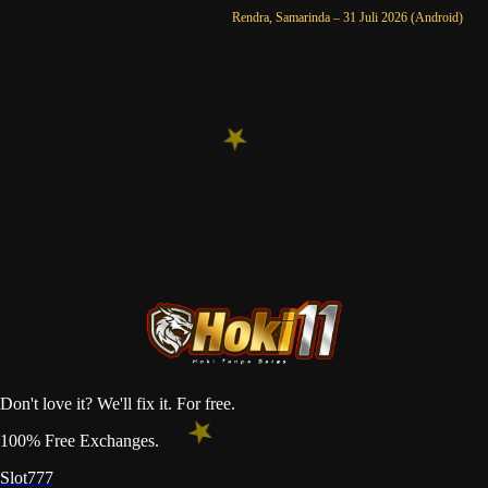
Rendra, Samarinda – 31 Juli 2026 (Android)
Don't love it? We'll fix it. For free.
100% Free Exchanges.
Slot777