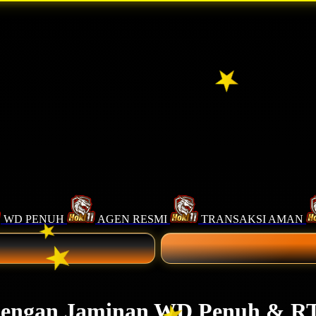
WD PENUH
AGEN RESMI
TRANSAKSI AMAN
dengan Jaminan WD Penuh & R