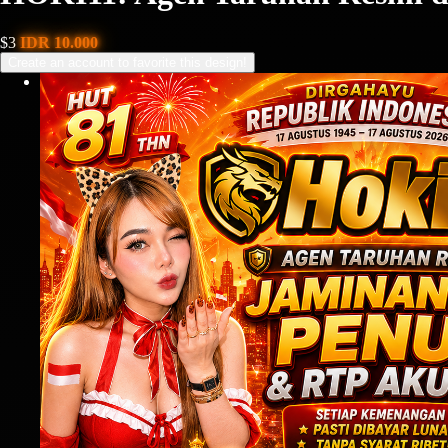
$3
IDR 10.000
Create an account to favorite this design!