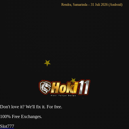
Rendra, Samarinda – 31 Juli 2026 (Android)
Don't love it? We'll fix it. For free.
100% Free Exchanges.
Slot777