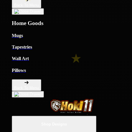
Back To Menu
Home Goods
Mugs
Tapestries
Wall Art
Pillows
Back To Menu
Shop Designs