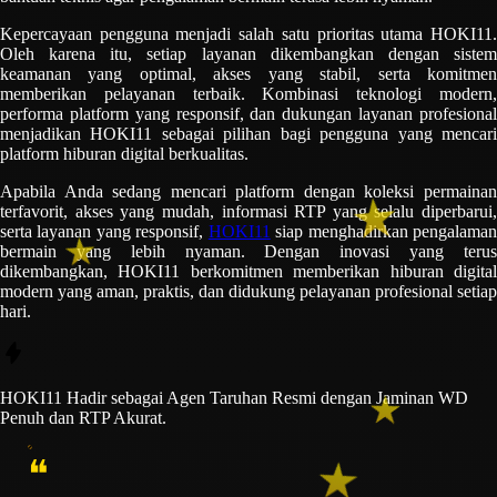
Kepercayaan pengguna menjadi salah satu prioritas utama HOKI11.
Oleh karena itu, setiap layanan dikembangkan dengan sistem
keamanan yang optimal, akses yang stabil, serta komitmen
memberikan pelayanan terbaik. Kombinasi teknologi modern,
performa platform yang responsif, dan dukungan layanan profesional
menjadikan HOKI11 sebagai pilihan bagi pengguna yang mencari
platform hiburan digital berkualitas.
Apabila Anda sedang mencari platform dengan koleksi permainan
terfavorit, akses yang mudah, informasi RTP yang selalu diperbarui,
serta layanan yang responsif,
HOKI11
siap menghadirkan pengalama
bermain yang lebih nyaman. Dengan inovasi yang terus
dikembangkan, HOKI11 berkomitmen memberikan hiburan digital
modern yang aman, praktis, dan didukung pelayanan profesional setiap
hari.
HOKI11 Hadir sebagai Agen Taruhan Resmi dengan Jaminan WD
Penuh dan RTP Akurat.
❝