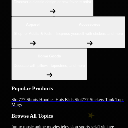
Discover a classic design or new favorite artist
Apparel
Accessories
Shop for Adults & Kids
Express yourself with stickers and more
Home Goods
Decorate with pillows, tapestries, and more
Popular Products
Slot777
Shorts
Hoodies
Hats
Kids Slot777
Stickers
Tank Tops
Mugs
Browse All Topics
funny
music
anime
movies
television
sports
sci-fi
vintage