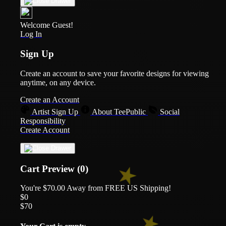
Welcome Guest!
Log In
Sign Up
Create an account to save your favorite designs for viewing
anytime, on any device.
Create an Account
Artist Sign Up
About TeePublic
Social
Responsibility
Create Account
Cart Preview (0)
You're
$70.00
Away from
FREE US Shipping!
$0
$70