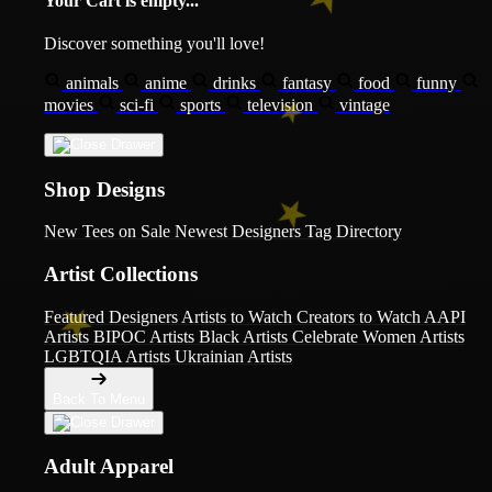
Your Cart is empty...
Discover something you'll love!
animals
anime
drinks
fantasy
food
funny
movies
sci-fi
sports
television
vintage
Shop Designs
New Tees on Sale
Newest Designers
Tag Directory
Artist Collections
Featured Designers
Artists to Watch
Creators to Watch
AAPI
Artists
BIPOC Artists
Black Artists
Celebrate Women Artists
LGBTQIA Artists
Ukrainian Artists
Back To Menu
Adult Apparel