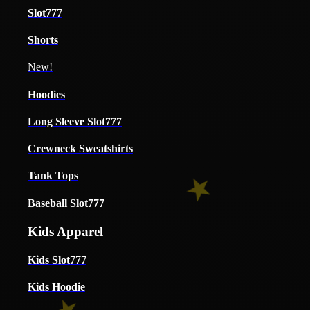
Slot777
Shorts
New!
Hoodies
Long Sleeve Slot777
Crewneck Sweatshirts
Tank Tops
Baseball Slot777
Kids Apparel
Kids Slot777
Kids Hoodie