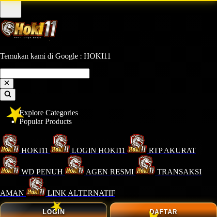
Temukan kami di Google : HOKI11
Explore Categories
Popular Products
HOKI11
LOGIN HOKI11
RTP AKURAT
WD PENUH
AGEN RESMI
TRANSAKSI
AMAN
LINK ALTERNATIF
LOGIN
DAFTAR