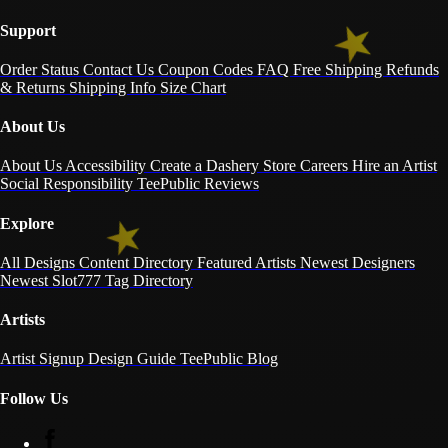
Support
Order Status
Contact Us
Coupon Codes
FAQ
Free Shipping
Refunds
& Returns
Shipping Info
Size Chart
About Us
About Us
Accessibility
Create a Dashery Store
Careers
Hire an Artist
Social Responsibility
TeePublic Reviews
Explore
All Designs
Content Directory
Featured Artists
Newest Designers
Newest Slot777
Tag Directory
Artists
Artist Signup
Design Guide
TeePublic Blog
Follow Us