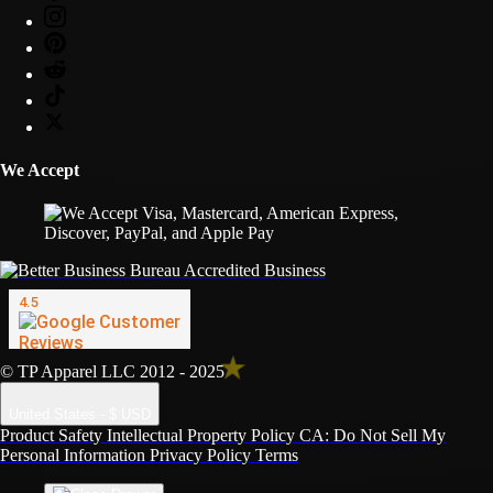
We Accept
© TP Apparel LLC 2012 - 2025
United States - $ USD
Product Safety
Intellectual Property Policy
CA: Do Not Sell My
Personal Information
Privacy Policy
Terms