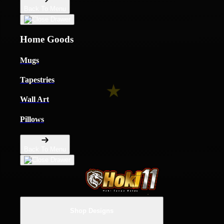
Back To Menu
Home Goods
Mugs
Tapestries
Wall Art
Pillows
Back To Menu
Shop Designs