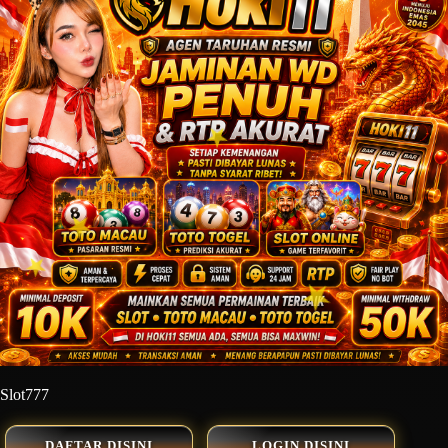
Slot777
DAFTAR DISINI
LOGIN DISINI