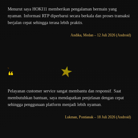
Menurut saya HOKI11 memberikan pengalaman bermain yang
nyaman. Informasi RTP diperbarui secara berkala dan proses transaksi
berjalan cepat sehingga terasa lebih praktis.
Andika, Medan – 12 Juli 2026 (Android)
❝
Pelayanan customer service sangat membantu dan responsif. Saat
membutuhkan bantuan, saya mendapatkan penjelasan dengan cepat
sehingga penggunaan platform menjadi lebih nyaman.
Lukman, Pontianak – 18 Juli 2026 (Android)