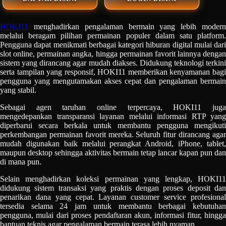
HOKI11
menghadirkan pengalaman bermain yang lebih modern
melalui beragam pilihan permainan populer dalam satu platform.
Pengguna dapat menikmati berbagai kategori hiburan digital mulai dari
slot online, permainan angka, hingga permainan favorit lainnya dengan
sistem yang dirancang agar mudah diakses. Didukung teknologi terkini
serta tampilan yang responsif, HOKI11 memberikan kenyamanan bagi
pengguna yang mengutamakan akses cepat dan pengalaman bermain
yang stabil.
Sebagai agen taruhan online terpercaya, HOKI11 juga
mengedepankan transparansi layanan melalui informasi RTP yang
diperbarui secara berkala untuk membantu pengguna mengikuti
perkembangan permainan favorit mereka. Seluruh fitur dirancang agar
mudah digunakan baik melalui perangkat Android, iPhone, tablet,
maupun desktop sehingga aktivitas bermain tetap lancar kapan pun dan
di mana pun.
Selain menghadirkan koleksi permainan yang lengkap, HOKI11
didukung sistem transaksi yang praktis dengan proses deposit dan
penarikan dana yang cepat. Layanan customer service profesional
tersedia selama 24 jam untuk membantu berbagai kebutuhan
pengguna, mulai dari proses pendaftaran akun, informasi fitur, hingga
bantuan teknis agar pengalaman bermain terasa lebih nyaman.