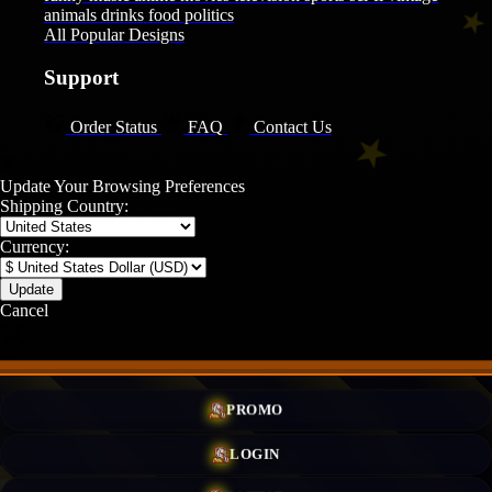
animals
drinks
food
politics
All Popular Designs
Support
Order Status
FAQ
Contact Us
Update Your Browsing Preferences
Shipping Country:
Currency:
Cancel
Katie:
5'10"
160
PROMO
LOGIN
Select your person:
DAFTAR
Male
Female