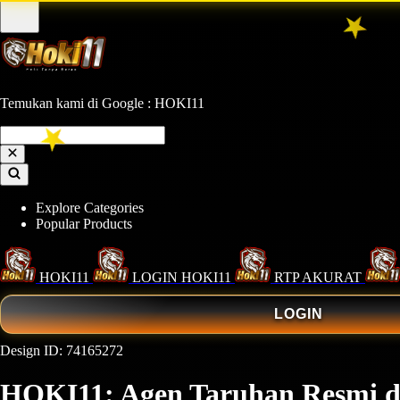
Temukan kami di Google : HOKI11
Explore Categories
Popular Products
HOKI11
LOGIN HOKI11
RTP AKURAT
LOGIN
Design ID: 74165272
HOKI11: Agen Taruhan Resmi 