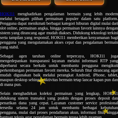
HOKI11
menghadirkan pengalaman bermain yang lebih modern
melalui beragam pilihan permainan populer dalam satu platform.
Pengguna dapat menikmati berbagai kategori hiburan digital mulai dari
slot online, permainan angka, hingga permainan favorit lainnya dengan
sistem yang dirancang agar mudah diakses. Didukung teknologi terkini
serta tampilan yang responsif, HOKI11 memberikan kenyamanan bagi
pengguna yang mengutamakan akses cepat dan pengalaman bermain
yang stabil.
Sebagai agen taruhan online terpercaya, HOKI11 juga
mengedepankan transparansi layanan melalui informasi RTP yang
diperbarui secara berkala untuk membantu pengguna mengikuti
perkembangan permainan favorit mereka. Seluruh fitur dirancang agar
mudah digunakan baik melalui perangkat Android, iPhone, tablet,
maupun desktop sehingga aktivitas bermain tetap lancar kapan pun dan
di mana pun.
Selain menghadirkan koleksi permainan yang lengkap, HOKI11
didukung sistem transaksi yang praktis dengan proses deposit dan
penarikan dana yang cepat. Layanan customer service profesional
tersedia selama 24 jam untuk membantu berbagai kebutuhan
pengguna, mulai dari proses pendaftaran akun, informasi fitur, hingga
bantuan teknis agar pengalaman bermain terasa lebih nyaman.