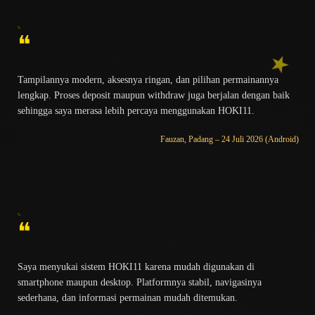
❝
Tampilannya modern, aksesnya ringan, dan pilihan permainannya
lengkap. Proses deposit maupun withdraw juga berjalan dengan baik
sehingga saya merasa lebih percaya menggunakan HOKI11.
Fauzan, Padang – 24 Juli 2026 (Android)
❝
Saya menyukai sistem HOKI11 karena mudah digunakan di
smartphone maupun desktop. Platformnya stabil, navigasinya
sederhana, dan informasi permainan mudah ditemukan.