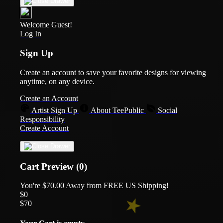
Welcome Guest!
Log In
Sign Up
Create an account to save your favorite designs for viewing
anytime, on any device.
Create an Account
Artist Sign Up
About TeePublic
Social
Responsibility
Create Account
Cart Preview (0)
You're
$70.00
Away from
FREE US Shipping!
$0
$70