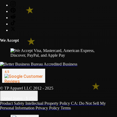
We Accept
© TP Apparel LLC 2012 - 2025
United States - $ USD
Product Safety
Intellectual Property Policy
CA: Do Not Sell My
Personal Information
Privacy Policy
Terms