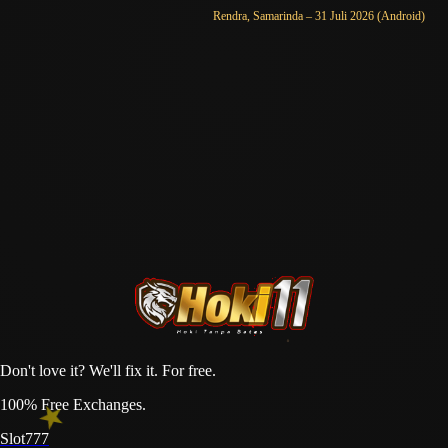
Rendra, Samarinda – 31 Juli 2026 (Android)
Don't love it? We'll fix it. For free.
100% Free Exchanges.
Slot777