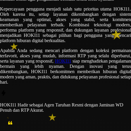
Kepercayaan pengguna menjadi salah satu prioritas utama HOKI11.
Oleh karena itu, setiap layanan dikembangkan dengan sistem
keamanan yang optimal, akses yang stabil, serta komitmen
memberikan pelayanan terbaik. Kombinasi teknologi modern,
performa platform yang responsif, dan dukungan layanan profesional
menjadikan HOKI11 sebagai pilihan bagi pengguna yang mencari
platform hiburan digital berkualitas.
Apabila Anda sedang mencari platform dengan koleksi permainan
terfavorit, akses yang mudah, informasi RTP yang selalu diperbarui,
serta layanan yang responsif,
HOKI11
siap menghadirkan pengalama
bermain yang lebih nyaman. Dengan inovasi yang terus
dikembangkan, HOKI11 berkomitmen memberikan hiburan digital
modern yang aman, praktis, dan didukung pelayanan profesional setiap
hari.
HOKI11 Hadir sebagai Agen Taruhan Resmi dengan Jaminan WD
Penuh dan RTP Akurat.
❝