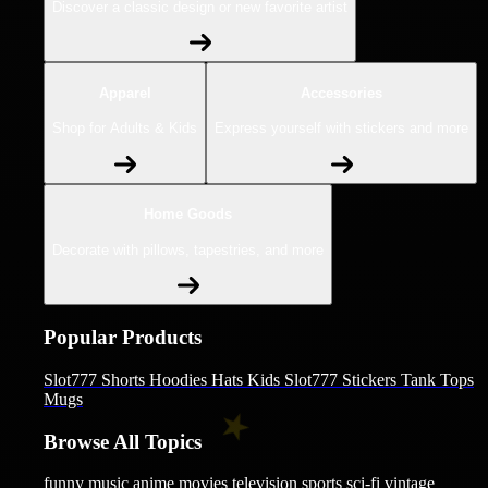
Discover a classic design or new favorite artist
Apparel
Accessories
Shop for Adults & Kids
Express yourself with stickers and more
Home Goods
Decorate with pillows, tapestries, and more
Popular Products
Slot777
Shorts
Hoodies
Hats
Kids Slot777
Stickers
Tank Tops
Mugs
Browse All Topics
funny
music
anime
movies
television
sports
sci-fi
vintage