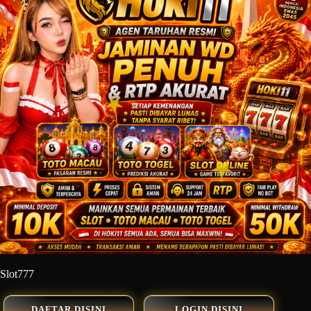
Slot777
DAFTAR DISINI
LOGIN DISINI