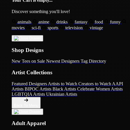
Your Cart is empty...
Discover something you'll love!
animals
anime
drinks
fantasy
food
funny
movies
sci-fi
sports
television
vintage
Shop Designs
New Tees on Sale
Newest Designers
Tag Directory
Artist Collections
Featured Designers
Artists to Watch
Creators to Watch
AAPI
Artists
BIPOC Artists
Black Artists
Celebrate Women Artists
LGBTQIA Artists
Ukrainian Artists
Back To Menu
Adult Apparel