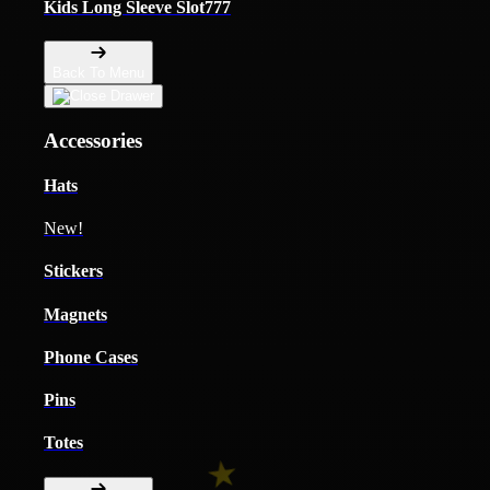
Kids Long Sleeve Slot777
Back To Menu
Accessories
Hats
New!
Stickers
Magnets
Phone Cases
Pins
Totes