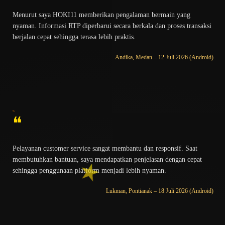
Menurut saya HOKI11 memberikan pengalaman bermain yang
nyaman. Informasi RTP diperbarui secara berkala dan proses transaksi
berjalan cepat sehingga terasa lebih praktis.
Andika, Medan – 12 Juli 2026 (Android)
❝
Pelayanan customer service sangat membantu dan responsif. Saat
membutuhkan bantuan, saya mendapatkan penjelasan dengan cepat
sehingga penggunaan platform menjadi lebih nyaman.
Lukman, Pontianak – 18 Juli 2026 (Android)