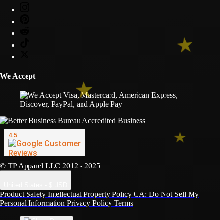
We Accept
© TP Apparel LLC 2012 - 2025
United States - $ USD
Product Safety
Intellectual Property Policy
CA: Do Not Sell My
Personal Information
Privacy Policy
Terms