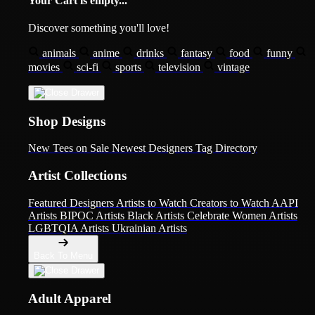
Your Cart is empty...
Discover something you'll love!
animals
anime
drinks
fantasy
food
funny
movies
sci-fi
sports
television
vintage
Shop Designs
New Tees on Sale
Newest Designers
Tag Directory
Artist Collections
Featured Designers
Artists to Watch
Creators to Watch
AAPI
Artists
BIPOC Artists
Black Artists
Celebrate Women Artists
LGBTQIA Artists
Ukrainian Artists
Back To Menu
Adult Apparel