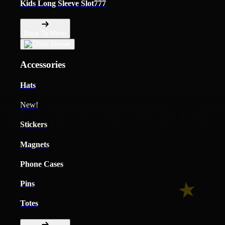
Kids Long Sleeve Slot777
Back To Menu
Accessories
Hats
New!
Stickers
Magnets
Phone Cases
Pins
Totes