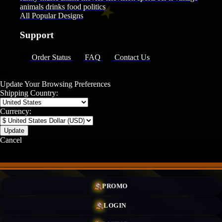
animals
drinks
food
politics
All Popular Designs
Support
Order Status
FAQ
Contact Us
Update Your Browsing Preferences
Shipping Country:
Currency:
Cancel
Katie:
5'10"
160
PROMO
LOGIN
Select your person:
DAFTAR
Male
Female