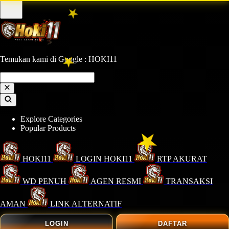
Temukan kami di Google : HOKI11
Explore Categories
Popular Products
HOKI11
LOGIN HOKI11
RTP AKURAT
WD PENUH
AGEN RESMI
TRANSAKSI
AMAN
LINK ALTERNATIF
LOGIN
DAFTAR