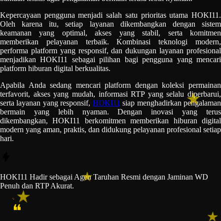
Kepercayaan pengguna menjadi salah satu prioritas utama HOKI11.
Oleh karena itu, setiap layanan dikembangkan dengan sistem
keamanan yang optimal, akses yang stabil, serta komitmen
memberikan pelayanan terbaik. Kombinasi teknologi modern,
performa platform yang responsif, dan dukungan layanan profesional
menjadikan HOKI11 sebagai pilihan bagi pengguna yang mencari
platform hiburan digital berkualitas.
Apabila Anda sedang mencari platform dengan koleksi permainan
terfavorit, akses yang mudah, informasi RTP yang selalu diperbarui,
serta layanan yang responsif,
HOKI11
siap menghadirkan pengalama
bermain yang lebih nyaman. Dengan inovasi yang terus
dikembangkan, HOKI11 berkomitmen memberikan hiburan digital
modern yang aman, praktis, dan didukung pelayanan profesional setiap
hari.
HOKI11 Hadir sebagai Agen Taruhan Resmi dengan Jaminan WD
Penuh dan RTP Akurat.
❝