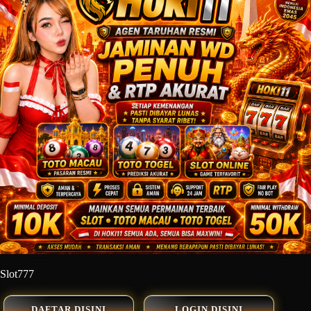
Slot777
DAFTAR DISINI
LOGIN DISINI