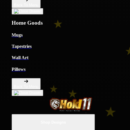
Back To Menu
Home Goods
Mugs
Tapestries
Wall Art
Pillows
Back To Menu
Shop Designs