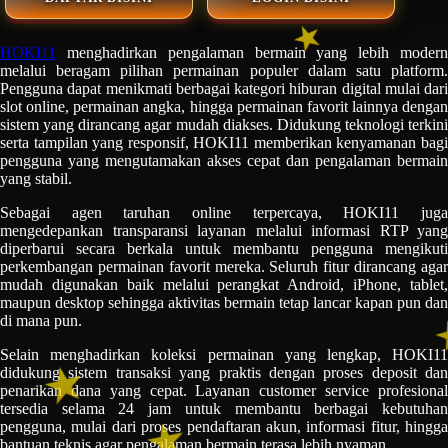
HOKI11
menghadirkan pengalaman bermain yang lebih modern
melalui beragam pilihan permainan populer dalam satu platform.
Pengguna dapat menikmati berbagai kategori hiburan digital mulai dari
slot online, permainan angka, hingga permainan favorit lainnya dengan
sistem yang dirancang agar mudah diakses. Didukung teknologi terkini
serta tampilan yang responsif, HOKI11 memberikan kenyamanan bagi
pengguna yang mengutamakan akses cepat dan pengalaman bermain
yang stabil.
Sebagai agen taruhan online terpercaya, HOKI11 juga
mengedepankan transparansi layanan melalui informasi RTP yang
diperbarui secara berkala untuk membantu pengguna mengikuti
perkembangan permainan favorit mereka. Seluruh fitur dirancang agar
mudah digunakan baik melalui perangkat Android, iPhone, tablet,
maupun desktop sehingga aktivitas bermain tetap lancar kapan pun dan
di mana pun.
Selain menghadirkan koleksi permainan yang lengkap, HOKI11
didukung sistem transaksi yang praktis dengan proses deposit dan
penarikan dana yang cepat. Layanan customer service profesional
tersedia selama 24 jam untuk membantu berbagai kebutuhan
pengguna, mulai dari proses pendaftaran akun, informasi fitur, hingga
bantuan teknis agar pengalaman bermain terasa lebih nyaman.