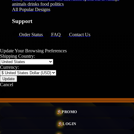
animals
drinks
food
politics
All Popular Designs
Support
Order Status
FAQ
Contact Us
Update Your Browsing Preferences
Shipping Country:
Currency:
Cancel
Katie:
5'10"
160
PROMO
LOGIN
Select your person:
DAFTAR
Male
Female