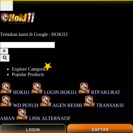
Temukan kami di Google : HOKI11
Explore Categories
Popular Products
HOKI11
LOGIN HOKI11
RTP AKURAT
WD PENUH
AGEN RESMI
TRANSAKSI
AMAN
LINK ALTERNATIF
LOGIN
DAFTAR