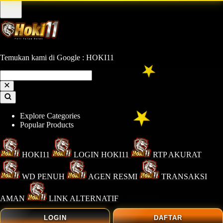
Temukan kami di Google : HOKI11
Explore Categories
Popular Products
HOKI11
LOGIN HOKI11
RTP AKURAT
WD PENUH
AGEN RESMI
TRANSAKSI
AMAN
LINK ALTERNATIF
LOGIN
DAFTAR