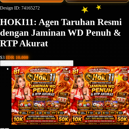
Design ID: 74165272
HOKI11: Agen Taruhan Resmi
dengan Jaminan WD Penuh &
RTP Akurat
$3
IDR 10.000
Create an account to favorite this design!