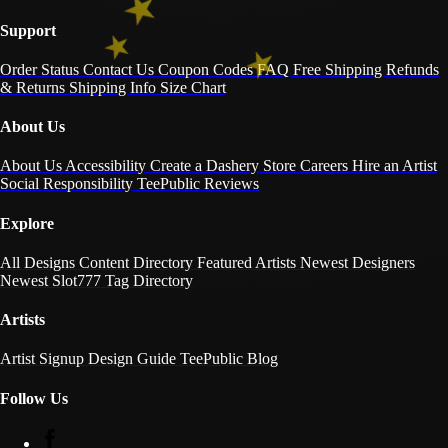
Support
Order Status
Contact Us
Coupon Codes
FAQ
Free Shipping
Refunds
& Returns
Shipping Info
Size Chart
About Us
About Us
Accessibility
Create a Dashery Store
Careers
Hire an Artist
Social Responsibility
TeePublic Reviews
Explore
All Designs
Content Directory
Featured Artists
Newest Designers
Newest Slot777
Tag Directory
Artists
Artist Signup
Design Guide
TeePublic Blog
Follow Us