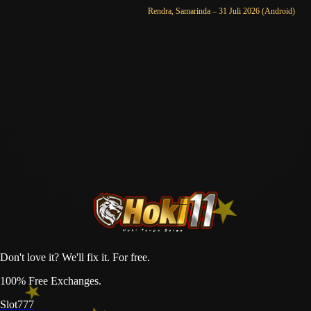
Rendra, Samarinda – 31 Juli 2026 (Android)
Don't love it? We'll fix it. For free.
100% Free Exchanges.
Slot777