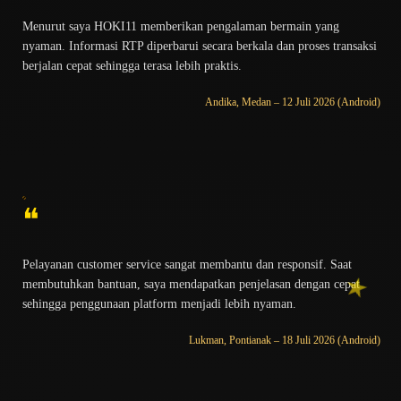
Menurut saya HOKI11 memberikan pengalaman bermain yang
nyaman. Informasi RTP diperbarui secara berkala dan proses transaksi
berjalan cepat sehingga terasa lebih praktis.
Andika, Medan – 12 Juli 2026 (Android)
❝
Pelayanan customer service sangat membantu dan responsif. Saat
membutuhkan bantuan, saya mendapatkan penjelasan dengan cepat
sehingga penggunaan platform menjadi lebih nyaman.
Lukman, Pontianak – 18 Juli 2026 (Android)