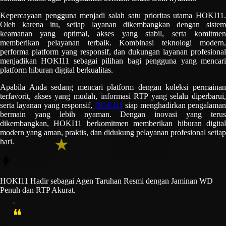
Kepercayaan pengguna menjadi salah satu prioritas utama HOKI11.
Oleh karena itu, setiap layanan dikembangkan dengan sistem
keamanan yang optimal, akses yang stabil, serta komitmen
memberikan pelayanan terbaik. Kombinasi teknologi modern,
performa platform yang responsif, dan dukungan layanan profesional
menjadikan HOKI11 sebagai pilihan bagi pengguna yang mencari
platform hiburan digital berkualitas.
Apabila Anda sedang mencari platform dengan koleksi permainan
terfavorit, akses yang mudah, informasi RTP yang selalu diperbarui,
serta layanan yang responsif,
HOKI11
siap menghadirkan pengalama
bermain yang lebih nyaman. Dengan inovasi yang terus
dikembangkan, HOKI11 berkomitmen memberikan hiburan digital
modern yang aman, praktis, dan didukung pelayanan profesional setiap
hari.
HOKI11 Hadir sebagai Agen Taruhan Resmi dengan Jaminan WD
Penuh dan RTP Akurat.
❝