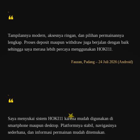
❝
Tampilannya modern, aksesnya ringan, dan pilihan permainannya
lengkap. Proses deposit maupun withdraw juga berjalan dengan baik
sehingga saya merasa lebih percaya menggunakan HOKI11.
Fauzan, Padang – 24 Juli 2026 (Android)
❝
Saya menyukai sistem HOKI11 karena mudah digunakan di
smartphone maupun desktop. Platformnya stabil, navigasinya
sederhana, dan informasi permainan mudah ditemukan.