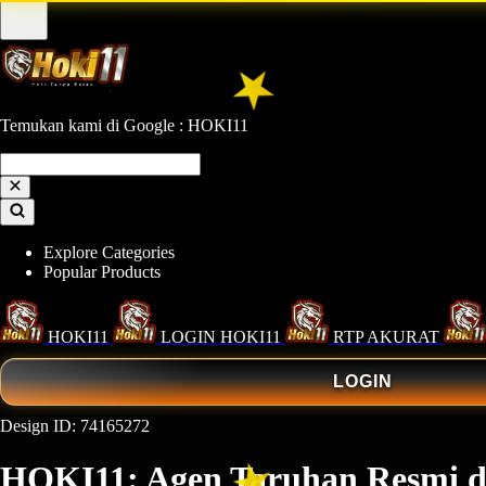
Temukan kami di Google : HOKI11
Explore Categories
Popular Products
HOKI11
LOGIN HOKI11
RTP AKURAT
LOGIN
Design ID: 74165272
HOKI11: Agen Taruhan Resmi 