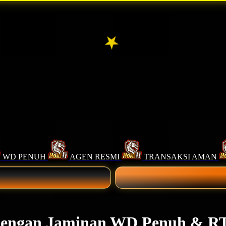
WD PENUH
AGEN RESMI
TRANSAKSI AMAN
dengan Jaminan WD Penuh & R