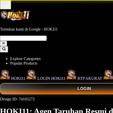
Temukan kami di Google : HOKI11
Explore Categories
Popular Products
HOKI11
LOGIN HOKI11
RTP AKURAT
LOGIN
Design ID: 74165272
HOKI11: Agen Taruhan Resmi 