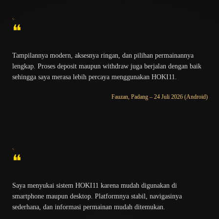
❝
Tampilannya modern, aksesnya ringan, dan pilihan permainannya
lengkap. Proses deposit maupun withdraw juga berjalan dengan baik
sehingga saya merasa lebih percaya menggunakan HOKI11.
Fauzan, Padang – 24 Juli 2026 (Android)
❝
Saya menyukai sistem HOKI11 karena mudah digunakan di
smartphone maupun desktop. Platformnya stabil, navigasinya
sederhana, dan informasi permainan mudah ditemukan.