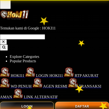
Temukan kami di Google : HOKI11
Explore Categories
Popular Products
HOKI11
LOGIN HOKI11
RTP AKURAT
WD PENUH
AGEN RESMI
TRANSAKSI
AMAN
LINK ALTERNATIF
LOGIN
DAFTAR