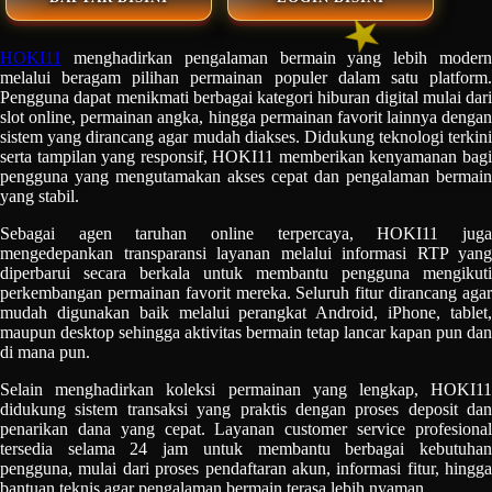
HOKI11
menghadirkan pengalaman bermain yang lebih modern
melalui beragam pilihan permainan populer dalam satu platform.
Pengguna dapat menikmati berbagai kategori hiburan digital mulai dari
slot online, permainan angka, hingga permainan favorit lainnya dengan
sistem yang dirancang agar mudah diakses. Didukung teknologi terkini
serta tampilan yang responsif, HOKI11 memberikan kenyamanan bagi
pengguna yang mengutamakan akses cepat dan pengalaman bermain
yang stabil.
Sebagai agen taruhan online terpercaya, HOKI11 juga
mengedepankan transparansi layanan melalui informasi RTP yang
diperbarui secara berkala untuk membantu pengguna mengikuti
perkembangan permainan favorit mereka. Seluruh fitur dirancang agar
mudah digunakan baik melalui perangkat Android, iPhone, tablet,
maupun desktop sehingga aktivitas bermain tetap lancar kapan pun dan
di mana pun.
Selain menghadirkan koleksi permainan yang lengkap, HOKI11
didukung sistem transaksi yang praktis dengan proses deposit dan
penarikan dana yang cepat. Layanan customer service profesional
tersedia selama 24 jam untuk membantu berbagai kebutuhan
pengguna, mulai dari proses pendaftaran akun, informasi fitur, hingga
bantuan teknis agar pengalaman bermain terasa lebih nyaman.