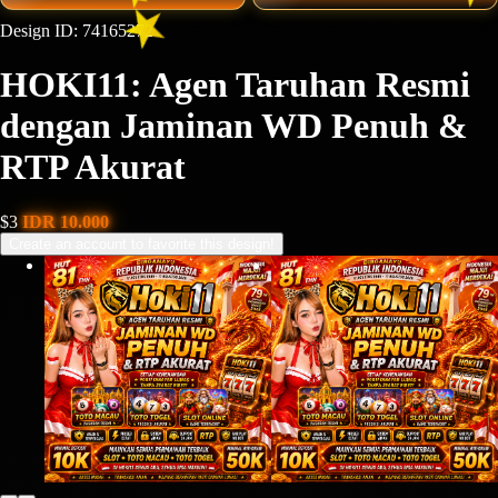
Design ID: 74165272
HOKI11: Agen Taruhan Resmi
dengan Jaminan WD Penuh &
RTP Akurat
$3
IDR 10.000
Create an account to favorite this design!