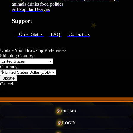
animals
drinks
food
politics
All Popular Designs
Support
Order Status
FAQ
Contact Us
Update Your Browsing Preferences
Shipping Country:
Currency:
Cancel
Katie:
5'10"
160
PROMO
LOGIN
Select your person:
DAFTAR
Male
Female