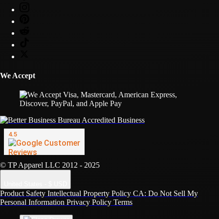
We Accept
© TP Apparel LLC 2012 - 2025
United States - $ USD
Product Safety
Intellectual Property Policy
CA: Do Not Sell My
Personal Information
Privacy Policy
Terms