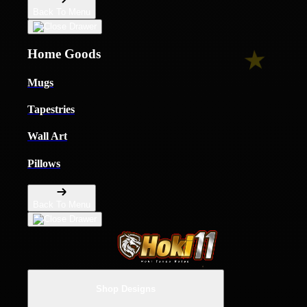
Back To Menu
Home Goods
Mugs
Tapestries
Wall Art
Pillows
Back To Menu
Shop Designs