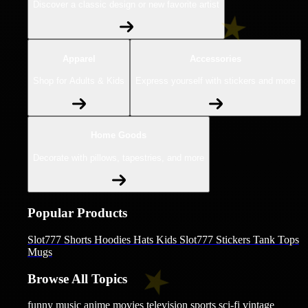
Discover a classic design or new favorite artist
Apparel
Accessories
Shop for Adults & Kids
Express yourself with stickers and more
Home Goods
Decorate with pillows, tapestries, and more
Popular Products
Slot777
Shorts
Hoodies
Hats
Kids Slot777
Stickers
Tank Tops
Mugs
Browse All Topics
funny
music
anime
movies
television
sports
sci-fi
vintage