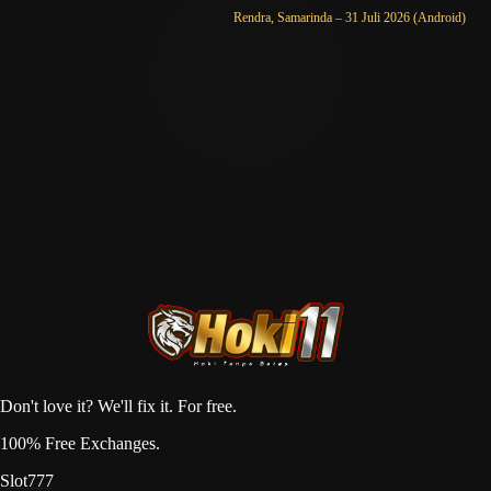
Rendra, Samarinda – 31 Juli 2026 (Android)
Don't love it? We'll fix it. For free.
100% Free Exchanges.
Slot777