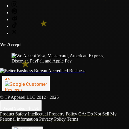
We Accept
© TP Apparel LLC 2012 - 2025
United States - $ USD
Product Safety
Intellectual Property Policy
CA: Do Not Sell My
Personal Information
Privacy Policy
Terms