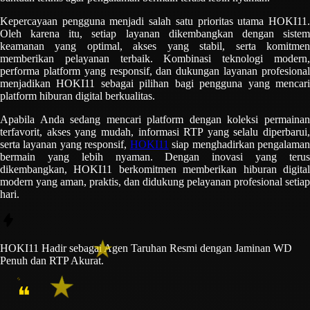
Kepercayaan pengguna menjadi salah satu prioritas utama HOKI11.
Oleh karena itu, setiap layanan dikembangkan dengan sistem
keamanan yang optimal, akses yang stabil, serta komitmen
memberikan pelayanan terbaik. Kombinasi teknologi modern,
performa platform yang responsif, dan dukungan layanan profesional
menjadikan HOKI11 sebagai pilihan bagi pengguna yang mencari
platform hiburan digital berkualitas.
Apabila Anda sedang mencari platform dengan koleksi permainan
terfavorit, akses yang mudah, informasi RTP yang selalu diperbarui,
serta layanan yang responsif,
HOKI11
siap menghadirkan pengalama
bermain yang lebih nyaman. Dengan inovasi yang terus
dikembangkan, HOKI11 berkomitmen memberikan hiburan digital
modern yang aman, praktis, dan didukung pelayanan profesional setiap
hari.
HOKI11 Hadir sebagai Agen Taruhan Resmi dengan Jaminan WD
Penuh dan RTP Akurat.
❝