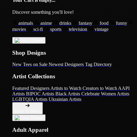
Your Cart is empty...
Discover something you'll love!
animals
anime
drinks
fantasy
food
funny
movies
sci-fi
sports
television
vintage
Shop Designs
New Tees on Sale
Newest Designers
Tag Directory
Artist Collections
Featured Designers
Artists to Watch
Creators to Watch
AAPI
Artists
BIPOC Artists
Black Artists
Celebrate Women Artists
LGBTQIA Artists
Ukrainian Artists
Back To Menu
Adult Apparel