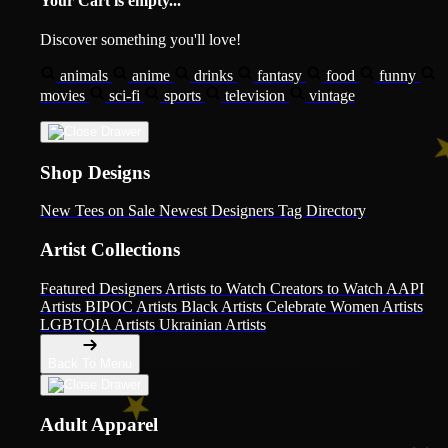
Your Cart is empty...
Discover something you'll love!
animals
anime
drinks
fantasy
food
funny
movies
sci-fi
sports
television
vintage
Shop Designs
New Tees on Sale
Newest Designers
Tag Directory
Artist Collections
Featured Designers
Artists to Watch
Creators to Watch
AAPI
Artists
BIPOC Artists
Black Artists
Celebrate Women Artists
LGBTQIA Artists
Ukrainian Artists
Back To Menu
Adult Apparel