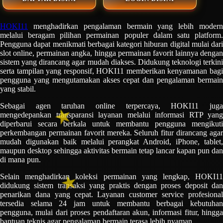
HOKI11
menghadirkan pengalaman bermain yang lebih modern
melalui beragam pilihan permainan populer dalam satu platform.
Pengguna dapat menikmati berbagai kategori hiburan digital mulai dari
slot online, permainan angka, hingga permainan favorit lainnya dengan
sistem yang dirancang agar mudah diakses. Didukung teknologi terkini
serta tampilan yang responsif, HOKI11 memberikan kenyamanan bagi
pengguna yang mengutamakan akses cepat dan pengalaman bermain
yang stabil.
Sebagai agen taruhan online terpercaya, HOKI11 juga
mengedepankan transparansi layanan melalui informasi RTP yang
diperbarui secara berkala untuk membantu pengguna mengikuti
perkembangan permainan favorit mereka. Seluruh fitur dirancang agar
mudah digunakan baik melalui perangkat Android, iPhone, tablet,
maupun desktop sehingga aktivitas bermain tetap lancar kapan pun dan
di mana pun.
Selain menghadirkan koleksi permainan yang lengkap, HOKI11
didukung sistem transaksi yang praktis dengan proses deposit dan
penarikan dana yang cepat. Layanan customer service profesional
tersedia selama 24 jam untuk membantu berbagai kebutuhan
pengguna, mulai dari proses pendaftaran akun, informasi fitur, hingga
bantuan teknis agar pengalaman bermain terasa lebih nyaman.