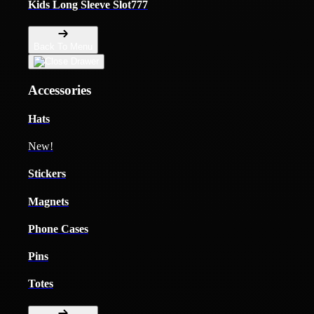
Kids Long Sleeve Slot777
Back To Menu
Accessories
Hats
New!
Stickers
Magnets
Phone Cases
Pins
Totes