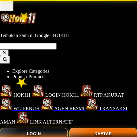
Temukan kami di Google : HOKI11
Explore Categories
Popular Products
HOKI11
LOGIN HOKI11
RTP AKURAT
WD PENUH
AGEN RESMI
TRANSAKSI
AMAN
LINK ALTERNATIF
LOGIN
DAFTAR