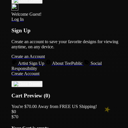
Welcome Guest!
Log In
Sign Up
Create an account to save your favorite designs for viewing
anytime, on any device.
Create an Account
Artist Sign Up
About TeePublic
Social
Responsibility
Create Account
Cart Preview (0)
You're
$70.00
Away from
FREE US Shipping!
$0
$70