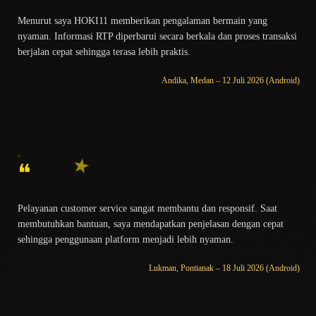
Menurut saya HOKI11 memberikan pengalaman bermain yang
nyaman. Informasi RTP diperbarui secara berkala dan proses transaksi
berjalan cepat sehingga terasa lebih praktis.
Andika, Medan – 12 Juli 2026 (Android)
❝
Pelayanan customer service sangat membantu dan responsif. Saat
membutuhkan bantuan, saya mendapatkan penjelasan dengan cepat
sehingga penggunaan platform menjadi lebih nyaman.
Lukman, Pontianak – 18 Juli 2026 (Android)