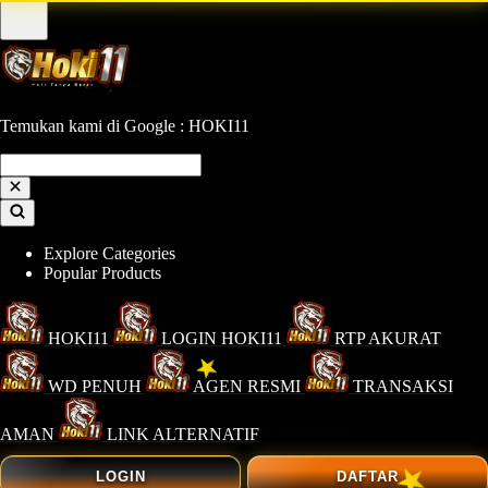
Temukan kami di Google : HOKI11
Explore Categories
Popular Products
HOKI11
LOGIN HOKI11
RTP AKURAT
WD PENUH
AGEN RESMI
TRANSAKSI
AMAN
LINK ALTERNATIF
LOGIN
DAFTAR