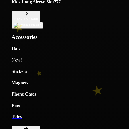
Kids Long Sleeve Slot777
Back To Menu
Accessories
Hats
New!
Stickers
Magnets
Phone Cases
Pins
Totes