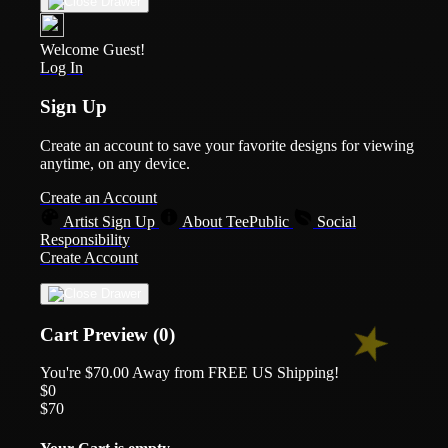
Welcome Guest!
Log In
Sign Up
Create an account to save your favorite designs for viewing
anytime, on any device.
Create an Account
Artist Sign Up
About TeePublic
Social
Responsibility
Create Account
Cart Preview (0)
You're
$70.00
Away from
FREE US Shipping!
$0
$70