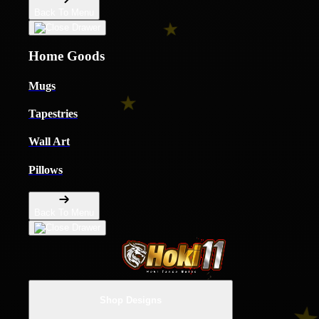
Back To Menu
Home Goods
Mugs
Tapestries
Wall Art
Pillows
Back To Menu
Shop Designs