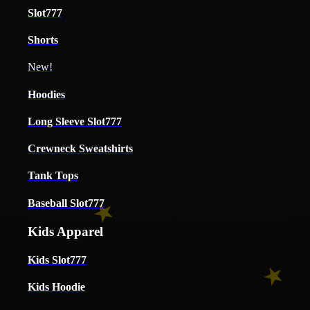
Slot777
Shorts
New!
Hoodies
Long Sleeve Slot777
Crewneck Sweatshirts
Tank Tops
Baseball Slot777
Kids Apparel
Kids Slot777
Kids Hoodie