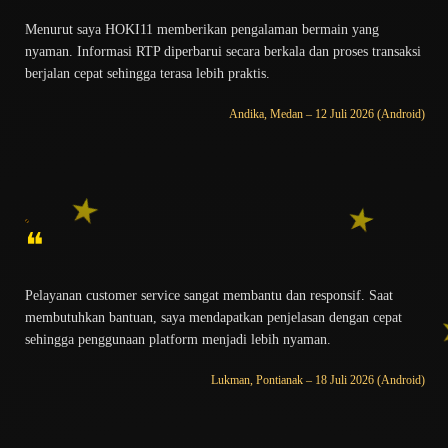
Menurut saya HOKI11 memberikan pengalaman bermain yang
nyaman. Informasi RTP diperbarui secara berkala dan proses transaksi
berjalan cepat sehingga terasa lebih praktis.
Andika, Medan – 12 Juli 2026 (Android)
❝
Pelayanan customer service sangat membantu dan responsif. Saat
membutuhkan bantuan, saya mendapatkan penjelasan dengan cepat
sehingga penggunaan platform menjadi lebih nyaman.
Lukman, Pontianak – 18 Juli 2026 (Android)