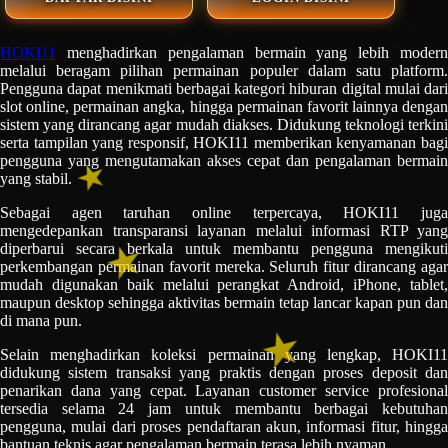
HOKI11
menghadirkan pengalaman bermain yang lebih modern
melalui beragam pilihan permainan populer dalam satu platform.
Pengguna dapat menikmati berbagai kategori hiburan digital mulai dari
slot online, permainan angka, hingga permainan favorit lainnya dengan
sistem yang dirancang agar mudah diakses. Didukung teknologi terkini
serta tampilan yang responsif, HOKI11 memberikan kenyamanan bagi
pengguna yang mengutamakan akses cepat dan pengalaman bermain
yang stabil.
Sebagai agen taruhan online terpercaya, HOKI11 juga
mengedepankan transparansi layanan melalui informasi RTP yang
diperbarui secara berkala untuk membantu pengguna mengikuti
perkembangan permainan favorit mereka. Seluruh fitur dirancang agar
mudah digunakan baik melalui perangkat Android, iPhone, tablet,
maupun desktop sehingga aktivitas bermain tetap lancar kapan pun dan
di mana pun.
Selain menghadirkan koleksi permainan yang lengkap, HOKI11
didukung sistem transaksi yang praktis dengan proses deposit dan
penarikan dana yang cepat. Layanan customer service profesional
tersedia selama 24 jam untuk membantu berbagai kebutuhan
pengguna, mulai dari proses pendaftaran akun, informasi fitur, hingga
bantuan teknis agar pengalaman bermain terasa lebih nyaman.