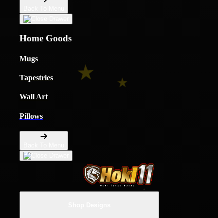
Back To Menu
Home Goods
Mugs
Tapestries
Wall Art
Pillows
Back To Menu
Shop Designs