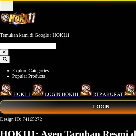
Temukan kami di Google : HOKI11
Explore Categories
Popular Products
HOKI11
LOGIN HOKI11
RTP AKURAT
LOGIN
Design ID: 74165272
HOKI11: Agen Taruhan Resmi 