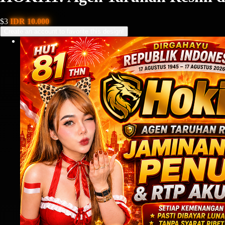
$3
IDR 10.000
Create an account to favorite this design!