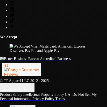
We Accept
© TP Apparel LLC 2012 - 2025
United States - $ USD
Product Safety
Intellectual Property Policy
CA: Do Not Sell My
Personal Information
Privacy Policy
Terms