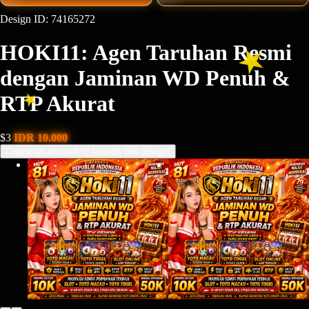
Design ID: 74165272
HOKI11: Agen Taruhan Resmi
dengan Jaminan WD Penuh &
RTP Akurat
$3
IDR 10.000
Create an account to favorite this design!