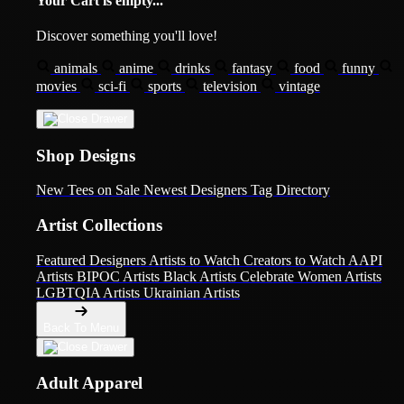
Your Cart is empty...
Discover something you'll love!
animals
anime
drinks
fantasy
food
funny
movies
sci-fi
sports
television
vintage
Shop Designs
New Tees on Sale
Newest Designers
Tag Directory
Artist Collections
Featured Designers
Artists to Watch
Creators to Watch
AAPI
Artists
BIPOC Artists
Black Artists
Celebrate Women Artists
LGBTQIA Artists
Ukrainian Artists
Back To Menu
Adult Apparel