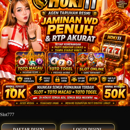
Slot777
DAFTAR DISINI
LOGIN DISINI