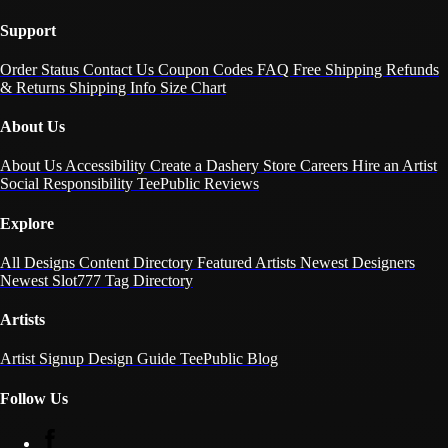
Support
Order Status
Contact Us
Coupon Codes
FAQ
Free Shipping
Refunds
& Returns
Shipping Info
Size Chart
About Us
About Us
Accessibility
Create a Dashery Store
Careers
Hire an Artist
Social Responsibility
TeePublic Reviews
Explore
All Designs
Content Directory
Featured Artists
Newest Designers
Newest Slot777
Tag Directory
Artists
Artist Signup
Design Guide
TeePublic Blog
Follow Us