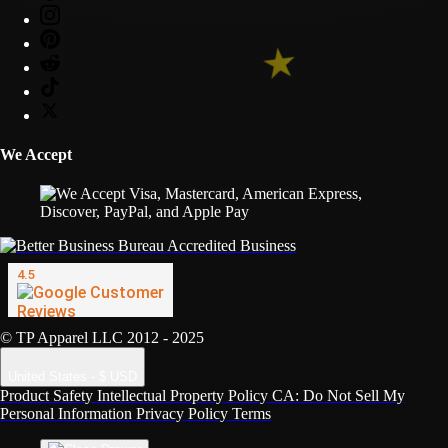
We Accept
© TP Apparel LLC 2012 - 2025
United States - $ USD
Product Safety
Intellectual Property Policy
CA: Do Not Sell My
Personal Information
Privacy Policy
Terms