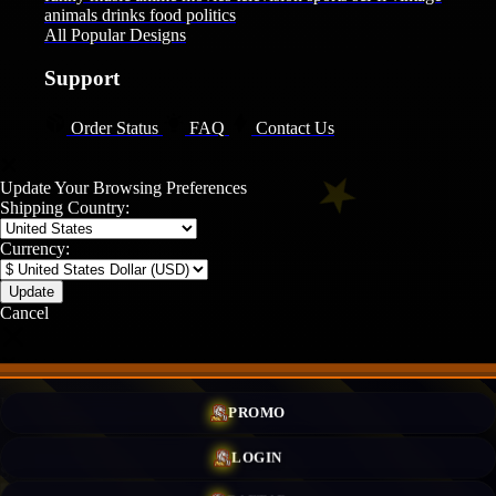
animals
drinks
food
politics
All Popular Designs
Support
Order Status
FAQ
Contact Us
Update Your Browsing Preferences
Shipping Country:
Currency:
Cancel
Katie:
5'10"
160
PROMO
LOGIN
Select your person:
DAFTAR
Male
Female