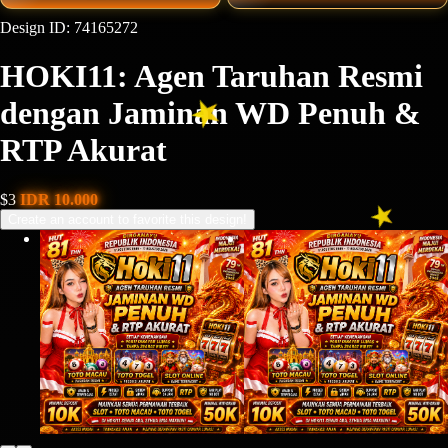
Design ID: 74165272
HOKI11: Agen Taruhan Resmi
dengan Jaminan WD Penuh &
RTP Akurat
$3
IDR 10.000
Create an account to favorite this design!