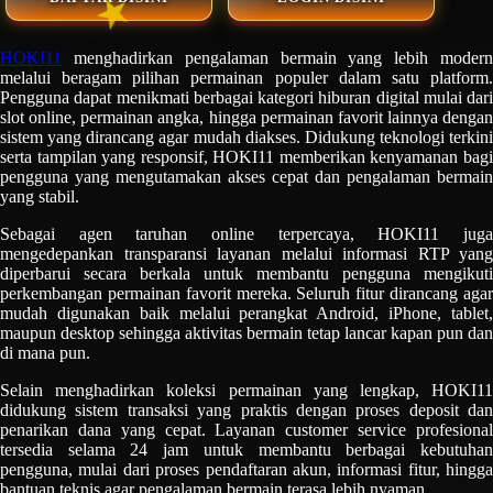
HOKI11
menghadirkan pengalaman bermain yang lebih modern
melalui beragam pilihan permainan populer dalam satu platform.
Pengguna dapat menikmati berbagai kategori hiburan digital mulai dari
slot online, permainan angka, hingga permainan favorit lainnya dengan
sistem yang dirancang agar mudah diakses. Didukung teknologi terkini
serta tampilan yang responsif, HOKI11 memberikan kenyamanan bagi
pengguna yang mengutamakan akses cepat dan pengalaman bermain
yang stabil.
Sebagai agen taruhan online terpercaya, HOKI11 juga
mengedepankan transparansi layanan melalui informasi RTP yang
diperbarui secara berkala untuk membantu pengguna mengikuti
perkembangan permainan favorit mereka. Seluruh fitur dirancang agar
mudah digunakan baik melalui perangkat Android, iPhone, tablet,
maupun desktop sehingga aktivitas bermain tetap lancar kapan pun dan
di mana pun.
Selain menghadirkan koleksi permainan yang lengkap, HOKI11
didukung sistem transaksi yang praktis dengan proses deposit dan
penarikan dana yang cepat. Layanan customer service profesional
tersedia selama 24 jam untuk membantu berbagai kebutuhan
pengguna, mulai dari proses pendaftaran akun, informasi fitur, hingga
bantuan teknis agar pengalaman bermain terasa lebih nyaman.