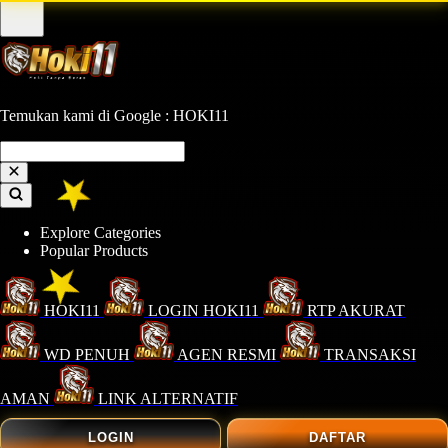
Temukan kami di Google : HOKI11
Explore Categories
Popular Products
HOKI11
LOGIN HOKI11
RTP AKURAT
WD PENUH
AGEN RESMI
TRANSAKSI
AMAN
LINK ALTERNATIF
LOGIN
DAFTAR