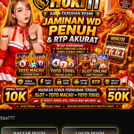
Slot777
DAFTAR DISINI
LOGIN DISINI