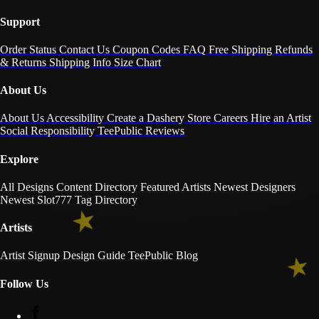
Support
Order Status
Contact Us
Coupon Codes
FAQ
Free Shipping
Refunds
& Returns
Shipping Info
Size Chart
About Us
About Us
Accessibility
Create a Dashery Store
Careers
Hire an Artist
Social Responsibility
TeePublic Reviews
Explore
All Designs
Content Directory
Featured Artists
Newest Designers
Newest Slot777
Tag Directory
Artists
Artist Signup
Design Guide
TeePublic Blog
Follow Us