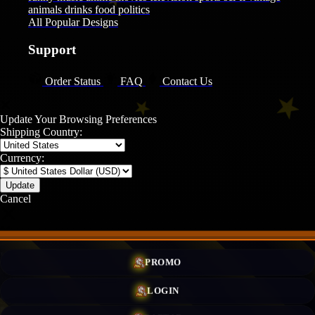
animals
drinks
food
politics
All Popular Designs
Support
Order Status
FAQ
Contact Us
Update Your Browsing Preferences
Shipping Country:
Currency:
Cancel
Katie:
5'10"
160
PROMO
LOGIN
Select your person:
DAFTAR
Male
Female