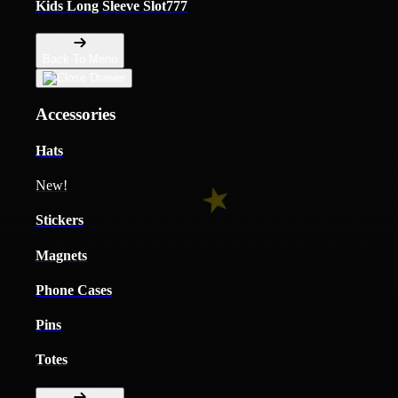
Kids Long Sleeve Slot777
Back To Menu
Accessories
Hats
New!
Stickers
Magnets
Phone Cases
Pins
Totes