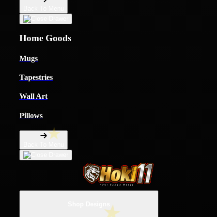
Back To Menu
Home Goods
Mugs
Tapestries
Wall Art
Pillows
Back To Menu
Shop Designs