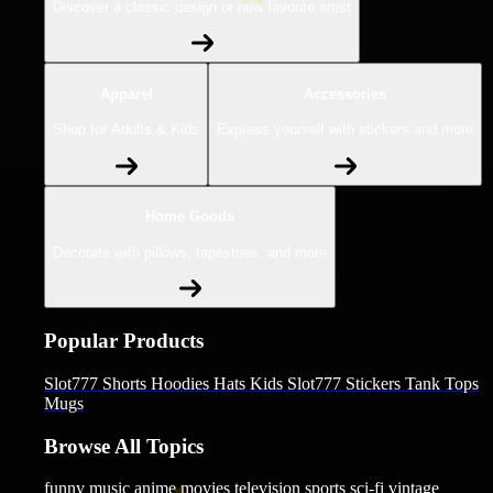
Discover a classic design or new favorite artist
Apparel
Accessories
Shop for Adults & Kids
Express yourself with stickers and more
Home Goods
Decorate with pillows, tapestries, and more
Popular Products
Slot777
Shorts
Hoodies
Hats
Kids Slot777
Stickers
Tank Tops
Mugs
Browse All Topics
funny
music
anime
movies
television
sports
sci-fi
vintage