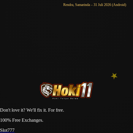
Rendra, Samarinda – 31 Juli 2026 (Android)
Don't love it? We'll fix it. For free.
100% Free Exchanges.
Slot777