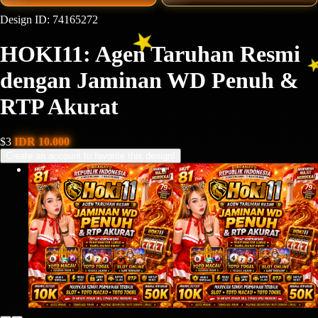
Design ID: 74165272
HOKI11: Agen Taruhan Resmi
dengan Jaminan WD Penuh &
RTP Akurat
$3
IDR 10.000
Create an account to favorite this design!