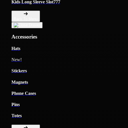
Kids Long Sleeve Slot777
Back To Menu
Accessories
Hats
New!
Stickers
Magnets
Phone Cases
Pins
Totes