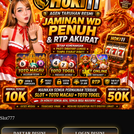
Slot777
DAFTAR DISINI
LOGIN DISINI