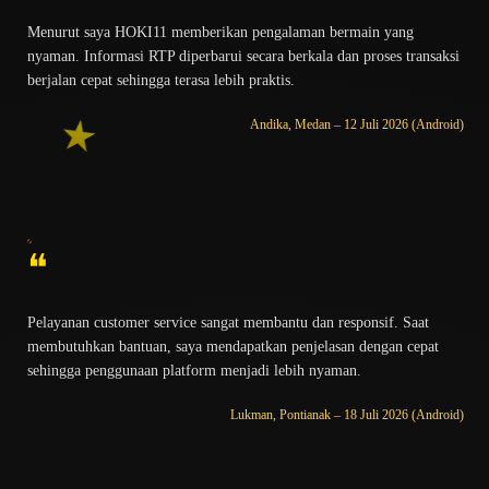
Menurut saya HOKI11 memberikan pengalaman bermain yang
nyaman. Informasi RTP diperbarui secara berkala dan proses transaksi
berjalan cepat sehingga terasa lebih praktis.
Andika, Medan – 12 Juli 2026 (Android)
❝
Pelayanan customer service sangat membantu dan responsif. Saat
membutuhkan bantuan, saya mendapatkan penjelasan dengan cepat
sehingga penggunaan platform menjadi lebih nyaman.
Lukman, Pontianak – 18 Juli 2026 (Android)