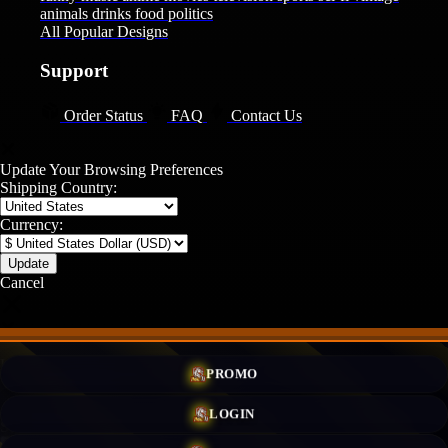
animals
drinks
food
politics
All Popular Designs
Support
Order Status
FAQ
Contact Us
Update Your Browsing Preferences
Shipping Country:
Currency:
Cancel
Katie:
5'10"
160
PROMO
LOGIN
Select your person:
DAFTAR
Male
Female