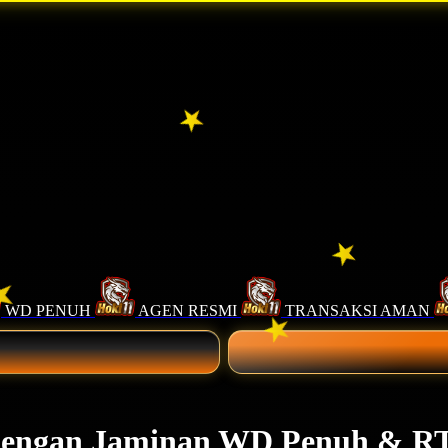
WD PENUH
AGEN RESMI
TRANSAKSI AMAN
dengan Jaminan WD Penuh & R