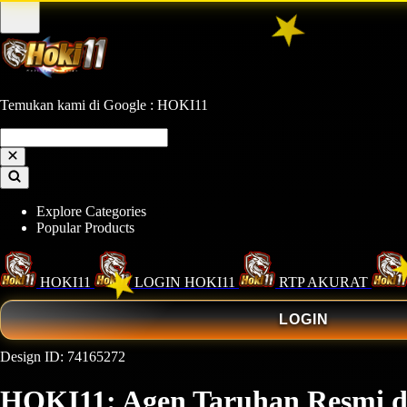
Temukan kami di Google : HOKI11
Explore Categories
Popular Products
HOKI11
LOGIN HOKI11
RTP AKURAT
LOGIN
Design ID: 74165272
HOKI11: Agen Taruhan Resmi 