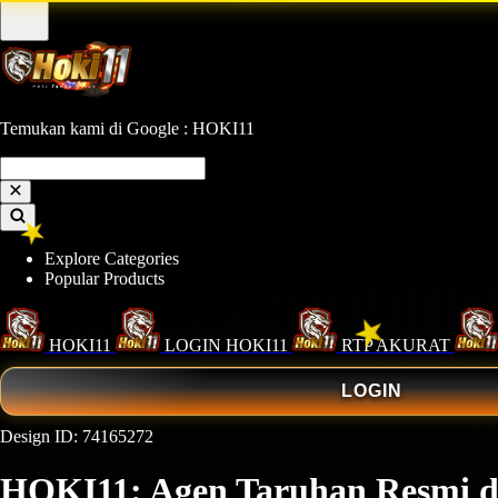
Temukan kami di Google : HOKI11
Explore Categories
Popular Products
HOKI11
LOGIN HOKI11
RTP AKURAT
LOGIN
Design ID: 74165272
HOKI11: Agen Taruhan Resmi 