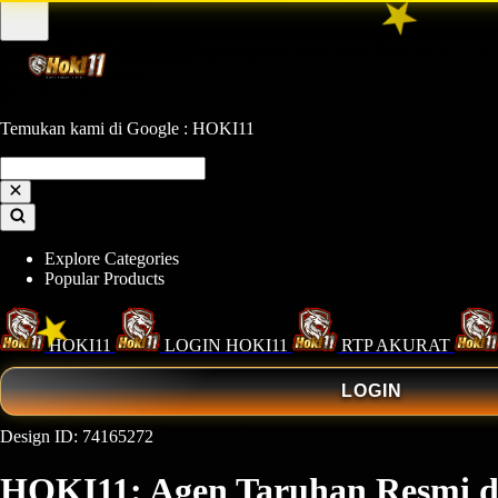
Temukan kami di Google : HOKI11
Explore Categories
Popular Products
HOKI11
LOGIN HOKI11
RTP AKURAT
LOGIN
Design ID: 74165272
HOKI11: Agen Taruhan Resmi 