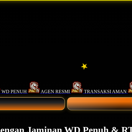
WD PENUH
AGEN RESMI
TRANSAKSI AMAN
dengan Jaminan WD Penuh & R