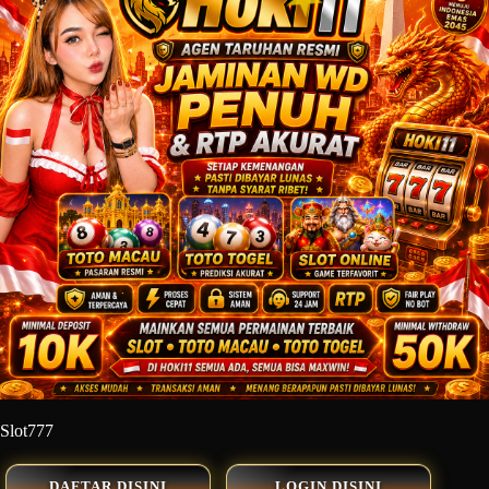
Slot777
DAFTAR DISINI
LOGIN DISINI