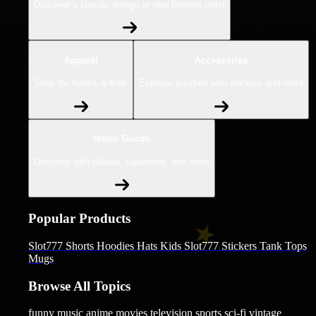
Discover a classic design or new favorite artist
Apparel
Accessories
Shop for Adults & Kids
Express yourself with stickers and more
Home Goods
Decorate with pillows, tapestries, and more
Popular Products
Slot777
Shorts
Hoodies
Hats
Kids Slot777
Stickers
Tank Tops
Mugs
Browse All Topics
funny
music
anime
movies
television
sports
sci-fi
vintage