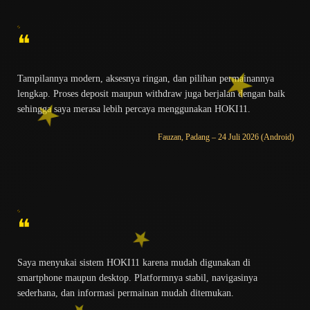
❝
Tampilannya modern, aksesnya ringan, dan pilihan permainannya
lengkap. Proses deposit maupun withdraw juga berjalan dengan baik
sehingga saya merasa lebih percaya menggunakan HOKI11.
Fauzan, Padang – 24 Juli 2026 (Android)
❝
Saya menyukai sistem HOKI11 karena mudah digunakan di
smartphone maupun desktop. Platformnya stabil, navigasinya
sederhana, dan informasi permainan mudah ditemukan.