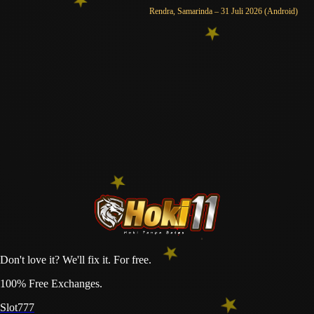
Rendra, Samarinda – 31 Juli 2026 (Android)
Don't love it? We'll fix it. For free.
100% Free Exchanges.
Slot777