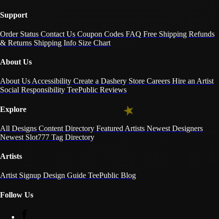
Support
Order Status
Contact Us
Coupon Codes
FAQ
Free Shipping
Refunds
& Returns
Shipping Info
Size Chart
About Us
About Us
Accessibility
Create a Dashery Store
Careers
Hire an Artist
Social Responsibility
TeePublic Reviews
Explore
All Designs
Content Directory
Featured Artists
Newest Designers
Newest Slot777
Tag Directory
Artists
Artist Signup
Design Guide
TeePublic Blog
Follow Us