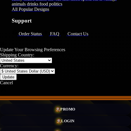
animals
drinks
food
politics
All Popular Designs
Support
Order Status
FAQ
Contact Us
Update Your Browsing Preferences
Shipping Country:
Currency:
Cancel
Katie:
5'10"
160
PROMO
LOGIN
Select your person:
DAFTAR
Male
Female