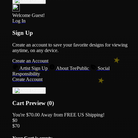
Welcome Guest!
Log In
Sign Up
Create an account to save your favorite designs for viewing
anytime, on any device.
Create an Account
Artist Sign Up
About TeePublic
Social
Responsibility
Create Account
Cart Preview (0)
You're
$70.00
Away from
FREE US Shipping!
$0
$70