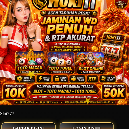
Slot777
DAFTAR DISINI
LOGIN DISINI