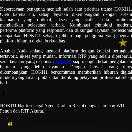
Kepercayaan pengguna menjadi salah satu prioritas utama HOKI11.
Oleh karena itu, setiap layanan dikembangkan dengan sistem
keamanan yang optimal, akses yang stabil, serta komitmen
memberikan pelayanan terbaik. Kombinasi teknologi modern,
performa platform yang responsif, dan dukungan layanan profesional
menjadikan HOKI11 sebagai pilihan bagi pengguna yang mencari
platform hiburan digital berkualitas.
Apabila Anda sedang mencari platform dengan koleksi permainan
terfavorit, akses yang mudah, informasi RTP yang selalu diperbarui,
serta layanan yang responsif,
HOKI11
siap menghadirkan pengalama
bermain yang lebih nyaman. Dengan inovasi yang terus
dikembangkan, HOKI11 berkomitmen memberikan hiburan digital
modern yang aman, praktis, dan didukung pelayanan profesional setiap
hari.
HOKI11 Hadir sebagai Agen Taruhan Resmi dengan Jaminan WD
Penuh dan RTP Akurat.
❝