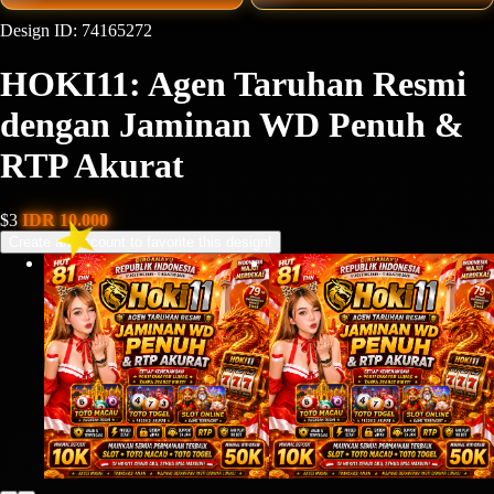
Design ID: 74165272
HOKI11: Agen Taruhan Resmi
dengan Jaminan WD Penuh &
RTP Akurat
$3
IDR 10.000
Create an account to favorite this design!