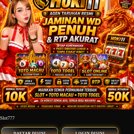
Slot777
DAFTAR DISINI
LOGIN DISINI