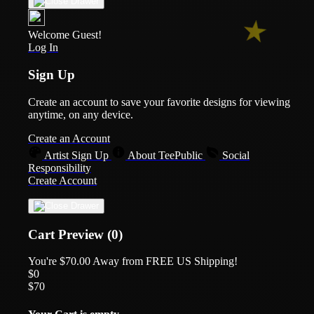
Welcome Guest!
Log In
Sign Up
Create an account to save your favorite designs for viewing
anytime, on any device.
Create an Account
Artist Sign Up
About TeePublic
Social
Responsibility
Create Account
Cart Preview (0)
You're
$70.00
Away from
FREE US Shipping!
$0
$70