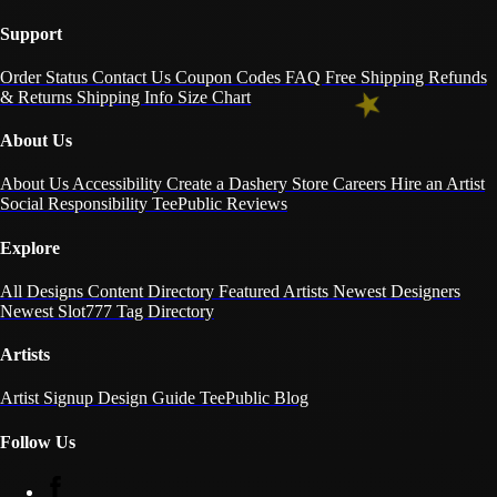
Support
Order Status
Contact Us
Coupon Codes
FAQ
Free Shipping
Refunds
& Returns
Shipping Info
Size Chart
About Us
About Us
Accessibility
Create a Dashery Store
Careers
Hire an Artist
Social Responsibility
TeePublic Reviews
Explore
All Designs
Content Directory
Featured Artists
Newest Designers
Newest Slot777
Tag Directory
Artists
Artist Signup
Design Guide
TeePublic Blog
Follow Us