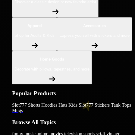
Discover a classic design or new favorite artist
Apparel
Accessories
Shop for Adults & Kids
Express yourself with stickers and more
Home Goods
Decorate with pillows, tapestries, and more
Popular Products
Slot777
Shorts
Hoodies
Hats
Kids Slot777
Stickers
Tank Tops
Mugs
Browse All Topics
funny
music
anime
movies
television
sports
sci-fi
vintage