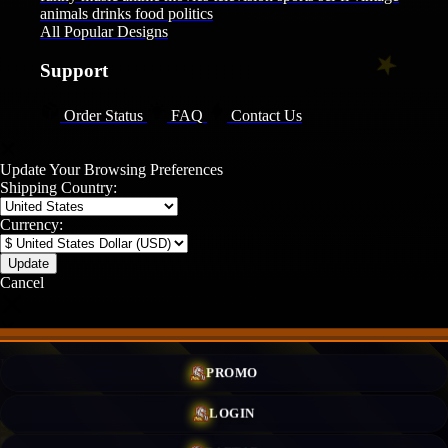
animals
drinks
food
politics
All Popular Designs
Support
Order Status
FAQ
Contact Us
Update Your Browsing Preferences
Shipping Country:
Currency:
Cancel
Katie:
5'10"
160
PROMO
LOGIN
Select your person:
DAFTAR
Male
Female