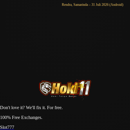
Rendra, Samarinda – 31 Juli 2026 (Android)
Don't love it? We'll fix it. For free.
100% Free Exchanges.
Slot777