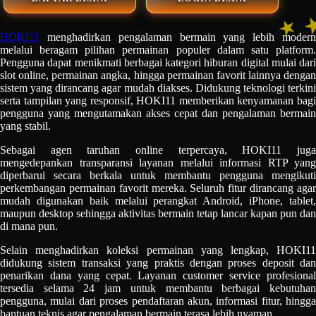
HOKI11
menghadirkan pengalaman bermain yang lebih modern
melalui beragam pilihan permainan populer dalam satu platform.
Pengguna dapat menikmati berbagai kategori hiburan digital mulai dari
slot online, permainan angka, hingga permainan favorit lainnya dengan
sistem yang dirancang agar mudah diakses. Didukung teknologi terkini
serta tampilan yang responsif, HOKI11 memberikan kenyamanan bagi
pengguna yang mengutamakan akses cepat dan pengalaman bermain
yang stabil.
Sebagai agen taruhan online terpercaya, HOKI11 juga
mengedepankan transparansi layanan melalui informasi RTP yang
diperbarui secara berkala untuk membantu pengguna mengikuti
perkembangan permainan favorit mereka. Seluruh fitur dirancang agar
mudah digunakan baik melalui perangkat Android, iPhone, tablet,
maupun desktop sehingga aktivitas bermain tetap lancar kapan pun dan
di mana pun.
Selain menghadirkan koleksi permainan yang lengkap, HOKI11
didukung sistem transaksi yang praktis dengan proses deposit dan
penarikan dana yang cepat. Layanan customer service profesional
tersedia selama 24 jam untuk membantu berbagai kebutuhan
pengguna, mulai dari proses pendaftaran akun, informasi fitur, hingga
bantuan teknis agar pengalaman bermain terasa lebih nyaman.