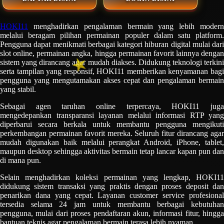
HOKI11
menghadirkan pengalaman bermain yang lebih modern
melalui beragam pilihan permainan populer dalam satu platform.
Pengguna dapat menikmati berbagai kategori hiburan digital mulai dari
slot online, permainan angka, hingga permainan favorit lainnya dengan
sistem yang dirancang agar mudah diakses. Didukung teknologi terkini
serta tampilan yang responsif, HOKI11 memberikan kenyamanan bagi
pengguna yang mengutamakan akses cepat dan pengalaman bermain
yang stabil.
Sebagai agen taruhan online terpercaya, HOKI11 juga
mengedepankan transparansi layanan melalui informasi RTP yang
diperbarui secara berkala untuk membantu pengguna mengikuti
perkembangan permainan favorit mereka. Seluruh fitur dirancang agar
mudah digunakan baik melalui perangkat Android, iPhone, tablet,
maupun desktop sehingga aktivitas bermain tetap lancar kapan pun dan
di mana pun.
Selain menghadirkan koleksi permainan yang lengkap, HOKI11
didukung sistem transaksi yang praktis dengan proses deposit dan
penarikan dana yang cepat. Layanan customer service profesional
tersedia selama 24 jam untuk membantu berbagai kebutuhan
pengguna, mulai dari proses pendaftaran akun, informasi fitur, hingga
bantuan teknis agar pengalaman bermain terasa lebih nyaman.