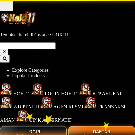
Temukan kami di Google : HOKI11
Explore Categories
Popular Products
HOKI11
LOGIN HOKI11
RTP AKURAT
WD PENUH
AGEN RESMI
TRANSAKSI
AMAN
LINK ALTERNATIF
LOGIN
DAFTAR