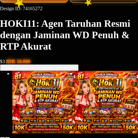
Design ID: 74165272
HOKI11: Agen Taruhan Resmi
dengan Jaminan WD Penuh &
RTP Akurat
$3
IDR 10.000
Create an account to favorite this design!